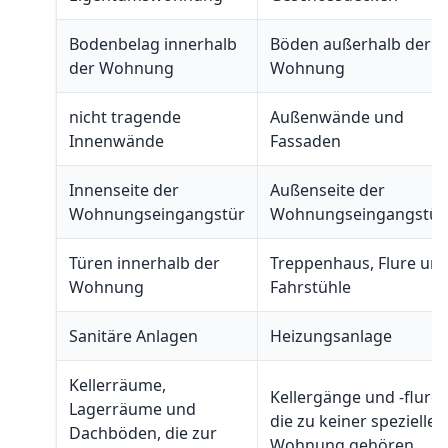
Bodenbelag innerhalb
Böden außerhalb der
der Wohnung
Wohnung
nicht tragende
Außenwände und
Innenwände
Fassaden
Innenseite der
Außenseite der
Wohnungseingangstür
Wohnungseingangstür
Türen innerhalb der
Treppenhaus, Flure un
Wohnung
Fahrstühle
Sanitäre Anlagen
Heizungsanlage
Kellerräume,
Kellergänge und -flure,
Lagerräume und
die zu keiner speziellen
Dachböden, die zur
Wohnung gehören