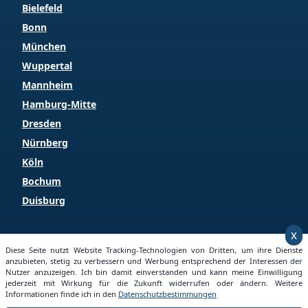
Bielefeld
Bonn
München
Wuppertal
Mannheim
Hamburg-Mitte
Dresden
Nürnberg
Köln
Bochum
Duisburg
x
Copyright © 2026 Grundstueckspreise.info
Diese Seite nutzt Website Tracking-Technologien von Dritten, um ihre Dienste
anzubieten, stetig zu verbessern und Werbung entsprechend der Interessen der
Nutzer anzuzeigen. Ich bin damit einverstanden und kann meine Einwilligung
jederzeit mit Wirkung für die Zukunft widerrufen oder ändern. Weitere
Informationen finde ich in den
Datenschutzbestimmungen
Startseite
Impressum
Datenschutz