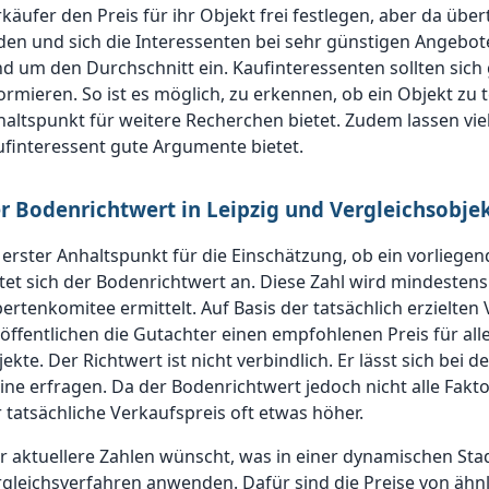
käufer den Preis für ihr Objekt frei festlegen, aber da üb
den und sich die Interessenten bei sehr günstigen Angebote
d um den Durchschnitt ein. Kaufinteressenten sollten sich 
ormieren. So ist es möglich, zu erkennen, ob ein Objekt zu 
altspunkt für weitere Recherchen bietet. Zudem lassen vie
finteressent gute Argumente bietet.
r Bodenrichtwert in Leipzig und Vergleichsobje
 erster Anhaltspunkt für die Einschätzung, ob ein vorliegend
tet sich der Bodenrichtwert an. Diese Zahl wird mindesten
ertenkomitee ermittelt. Auf Basis der tatsächlich erzielte
öffentlichen die Gutachter einen empfohlenen Preis für all
ekte. Der Richtwert ist nicht verbindlich. Er lässt sich be
ine erfragen. Da der Bodenrichtwert jedoch nicht alle Faktor
 tatsächliche Verkaufspreis oft etwas höher.
 aktuellere Zahlen wünscht, was in einer dynamischen Stadt w
gleichsverfahren anwenden. Dafür sind die Preise von ähnli