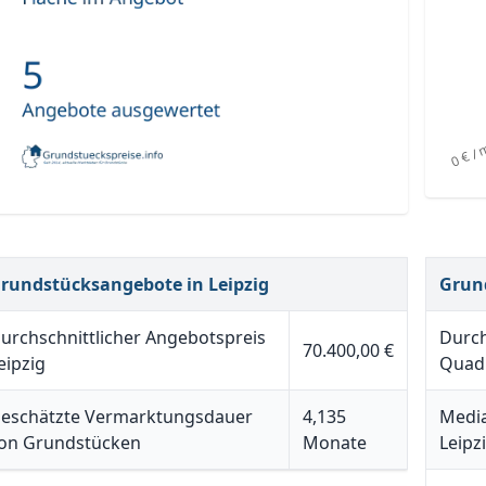
rundstücksangebote in Leipzig
Grun
urchschnittlicher Angebotspreis
Durch
70.400,00 €
eipzig
Quadr
eschätzte Vermarktungsdauer
4,135
Media
on Grundstücken
Monate
Leipz