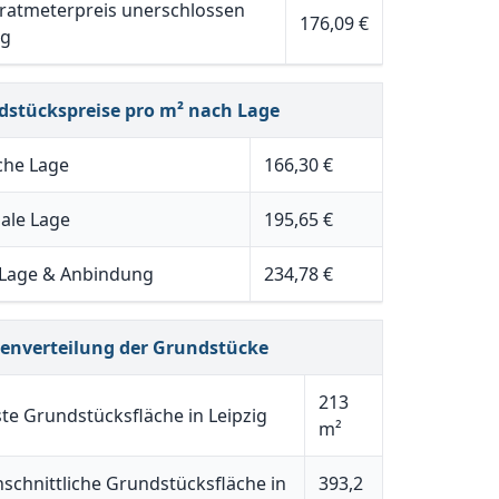
atmeterpreis unerschlossen
176,09 €
ig
dstückspreise pro m² nach Lage
che Lage
166,30 €
ale Lage
195,65 €
 Lage & Anbindung
234,78 €
henverteilung der Grundstücke
213
ste Grundstücksfläche in Leipzig
m²
schnittliche Grundstücksfläche in
393,2