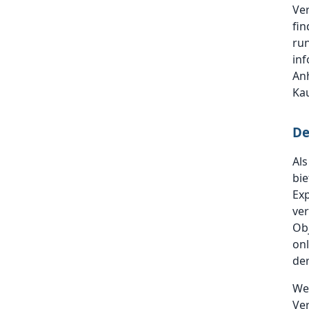
Ver
fin
run
inf
Anh
Kau
De
Als
bie
Exp
ver
Obj
onl
der
Wer
Ver