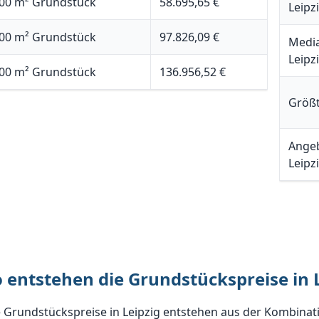
00 m² Grundstück
58.695,65 €
Leipz
00 m² Grundstück
97.826,09 €
Media
Leipz
00 m² Grundstück
136.956,52 €
Größt
Angeb
Leipz
o entstehen die Grundstückspreise in 
e Grundstückspreise in Leipzig entstehen aus der Kombina