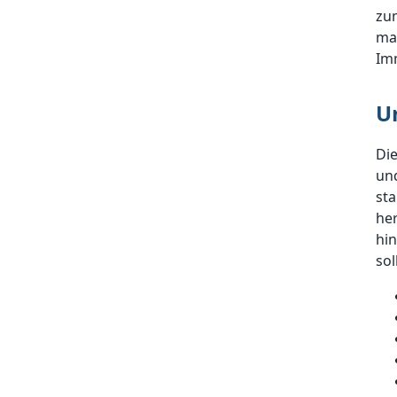
zum
mac
Imm
U
Die
und
sta
he
hin
sol