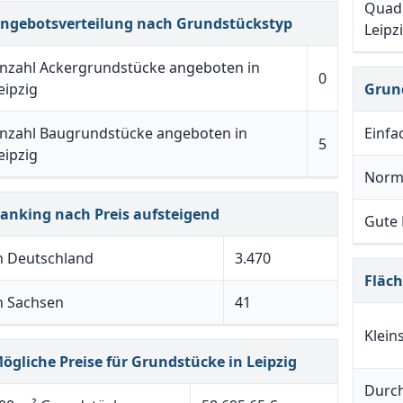
Quadr
ngebotsverteilung nach Grundstückstyp
Leipz
nzahl Ackergrundstücke angeboten in
0
eipzig
Grun
nzahl Baugrundstücke angeboten in
Einfa
5
eipzig
Norm
anking nach Preis aufsteigend
Gute
n Deutschland
3.470
Fläc
n Sachsen
41
Klein
ögliche Preise für Grundstücke in Leipzig
Durch