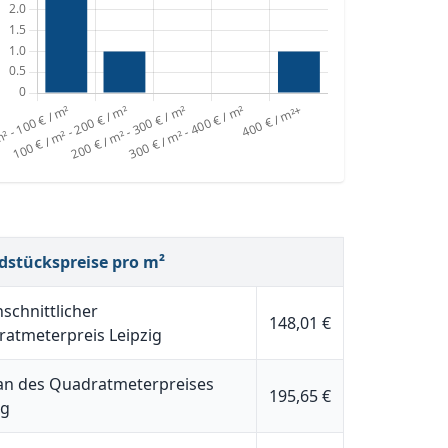
dstückspreise pro m²
schnittlicher
148,01 €
atmeterpreis Leipzig
n des Quadratmeterpreises
195,65 €
ig