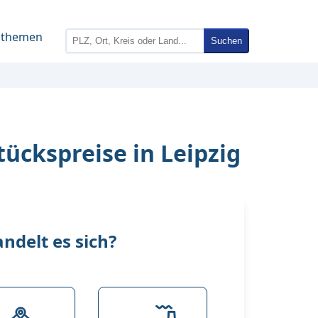
nthemen
Suchen
ückspreise in Leipzig
delt es sich?