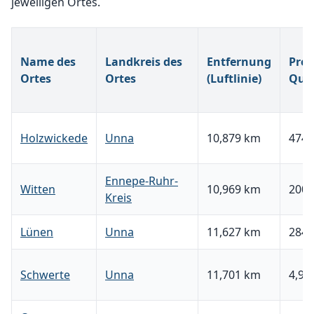
jeweiligen Ortes.
Name des
Landkreis des
Entfernung
Prei
Ortes
Ortes
(Luftlinie)
Qua
Holzwickede
Unna
10,879 km
474,
Ennepe-Ruhr-
Witten
10,969 km
200,
Kreis
Lünen
Unna
11,627 km
284,
Schwerte
Unna
11,701 km
4,95