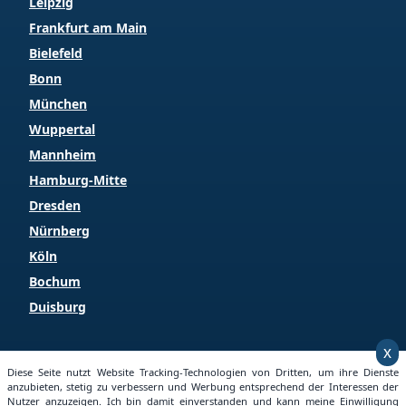
Leipzig
Frankfurt am Main
Bielefeld
Bonn
München
Wuppertal
Mannheim
Hamburg-Mitte
Dresden
Nürnberg
Köln
Bochum
Duisburg
x
Copyright © 2026 Grundstueckspreise.info
Diese Seite nutzt Website Tracking-Technologien von Dritten, um ihre Dienste
anzubieten, stetig zu verbessern und Werbung entsprechend der Interessen der
Nutzer anzuzeigen. Ich bin damit einverstanden und kann meine Einwilligung