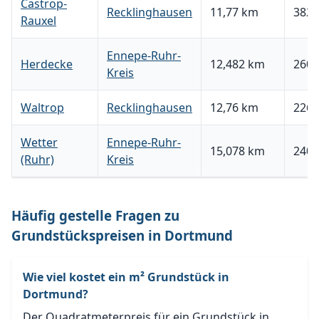
Castrop-
Recklinghausen
11,77 km
382,
Rauxel
Ennepe-Ruhr-
Herdecke
12,482 km
260,
Kreis
Waltrop
Recklinghausen
12,76 km
226,
Wetter
Ennepe-Ruhr-
15,078 km
240,
(Ruhr)
Kreis
Häufig gestelle Fragen zu
Grundstückspreisen in Dortmund
Wie viel kostet ein m² Grundstück in
Dortmund?
Der Quadratmeterpreis für ein Grundstück in