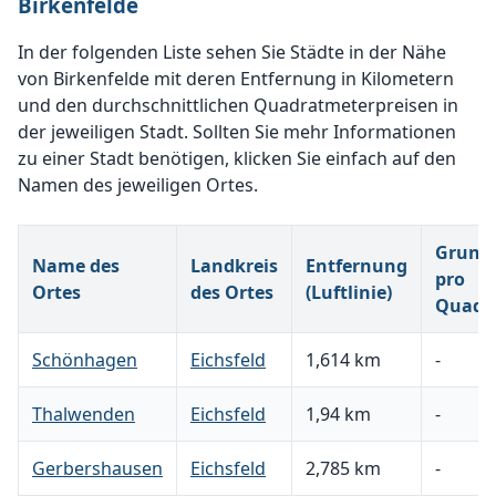
Birkenfelde
In der folgenden Liste sehen Sie Städte in der Nähe
von Birkenfelde mit deren Entfernung in Kilometern
und den durchschnittlichen Quadratmeterpreisen in
der jeweiligen Stadt. Sollten Sie mehr Informationen
zu einer Stadt benötigen, klicken Sie einfach auf den
Namen des jeweiligen Ortes.
Grunds
Name des
Landkreis
Entfernung
pro
Ortes
des Ortes
(Luftlinie)
Quadr
Schönhagen
Eichsfeld
1,614 km
-
Thalwenden
Eichsfeld
1,94 km
-
Gerbershausen
Eichsfeld
2,785 km
-