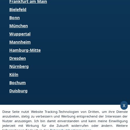
Frankfurt am Main
Bielefeld
Bonn
München
Wuppertal
Mannheim
Hamburg-Mitte
Dresden
Nürnberg
Köln
Bochum
Duisburg
x
Copyright © 2026 Grundstueckspreise.info
Diese Seite nutzt Website Tracking-Technologien von Dritten, um ihre Dienste
anzubieten, stetig zu verbessern und Werbung entsprechend der Interessen der
Nutzer anzuzeigen. Ich bin damit einverstanden und kann meine Einwilligung
jederzeit mit Wirkung für die Zukunft widerrufen oder ändern. Weitere