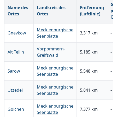
Gr
Name des
Landkreis des
Entfernung
pr
Ortes
Ortes
(Luftlinie)
Qu
Mecklenburgische
Gnevkow
3,317 km
-
Seenplatte
Vorpommern-
Alt Tellin
5,185 km
-
Greifswald
Mecklenburgische
Sarow
5,548 km
-
Seenplatte
Mecklenburgische
Utzedel
5,841 km
-
Seenplatte
Mecklenburgische
Golchen
7,377 km
-
Seenplatte