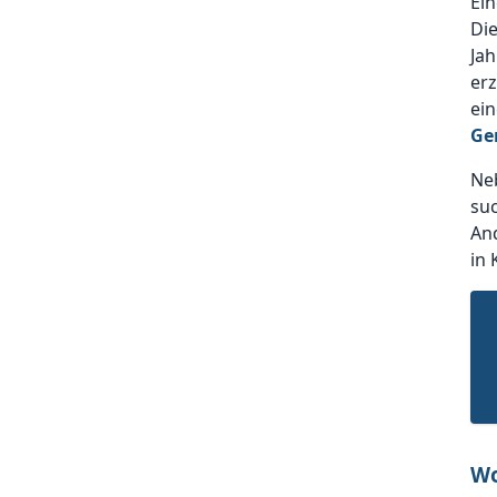
Ein
Die
Ja
erz
ein
Ge
Neb
suc
And
in 
Wo