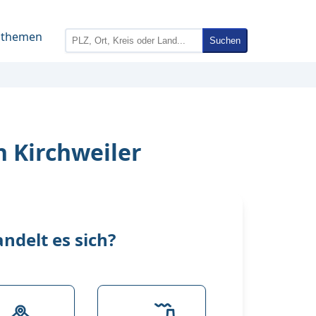
nthemen
Suchen
n Kirchweiler
delt es sich?