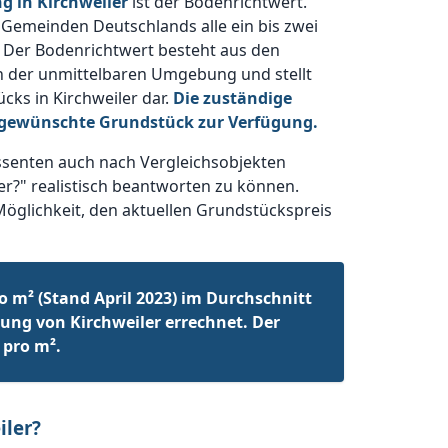
g in Kirchweiler
ist der Bodenrichtwert.
d Gemeinden Deutschlands alle ein bis zwei
 Der Bodenrichtwert besteht aus den
n der unmittelbaren Umgebung und stellt
cks in Kirchweiler dar.
Die zuständige
s gewünschte Grundstück zur Verfügung.
ssenten auch nach Vergleichsobjekten
er?" realistisch beantworten zu können.
Möglichkeit, den aktuellen Grundstückspreis
o m² (Stand April 2023) im Durchschnitt
ng von Kirchweiler errechnet. Der
 pro m².
iler?