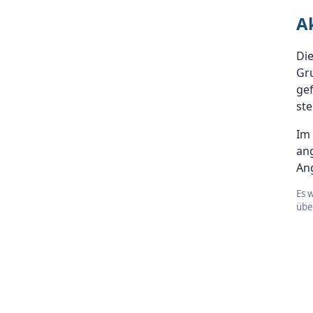
A
Die
Gru
gef
ste
Im 
an
An
Es 
üb