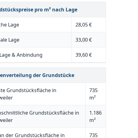
dstückspreise pro m² nach Lage
che Lage
28,05 €
ale Lage
33,00 €
 Lage & Anbindung
39,60 €
henverteilung der Grundstücke
ste Grundstücksfläche in
735
weiler
m²
schnittliche Grundstücksfläche in
1.186
weiler
m²
n der Grundstücksfläche in
735