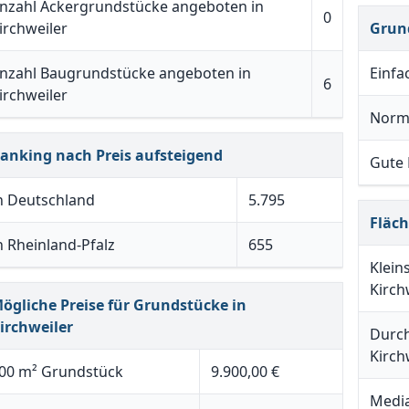
nzahl Ackergrundstücke angeboten in
0
irchweiler
Grun
nzahl Baugrundstücke angeboten in
Einfa
6
irchweiler
Norm
anking nach Preis aufsteigend
Gute
n Deutschland
5.795
Fläc
n Rheinland-Pfalz
655
Klein
Kirch
ögliche Preise für Grundstücke in
irchweiler
Durch
Kirch
00 m² Grundstück
9.900,00 €
Media