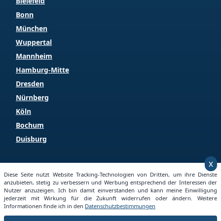
Bielefeld
Bonn
München
Wuppertal
Mannheim
Hamburg-Mitte
Dresden
Nürnberg
Köln
Bochum
Duisburg
x
Copyright © 2025 Grundstueckspreise.info
Diese Seite nutzt Website Tracking-Technologien von Dritten, um ihre Dienste
anzubieten, stetig zu verbessern und Werbung entsprechend der Interessen der
Nutzer anzuzeigen. Ich bin damit einverstanden und kann meine Einwilligung
jederzeit mit Wirkung für die Zukunft widerrufen oder ändern. Weitere
Informationen finde ich in den
Datenschutzbestimmungen
Startseite
Impressum
Datenschutz