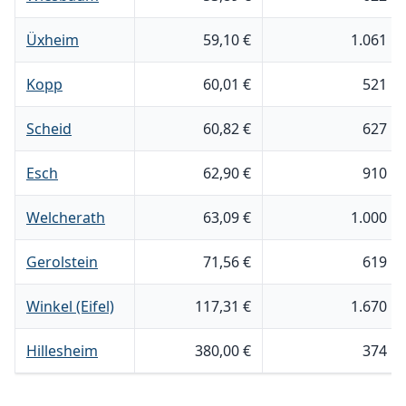
Üxheim
59,10 €
1.061 m
Kopp
60,01 €
521 m
Scheid
60,82 €
627 m
Esch
62,90 €
910 m
Welcherath
63,09 €
1.000 m
Gerolstein
71,56 €
619 m
Winkel (Eifel)
117,31 €
1.670 m
Hillesheim
380,00 €
374 m