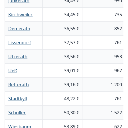
Jünkerath
34,43 €
950 m
Kirchweiler
34,45 €
735 m
Demerath
36,55 €
852 m
Lissendorf
37,57 €
761 m
Utzerath
38,56 €
953 m
Ueß
39,01 €
967 m
Retterath
39,16 €
1.200 m
Stadtkyll
48,22 €
761 m
Schüller
50,30 €
1.522 m
Wiesbaum
53,89 €
622 m