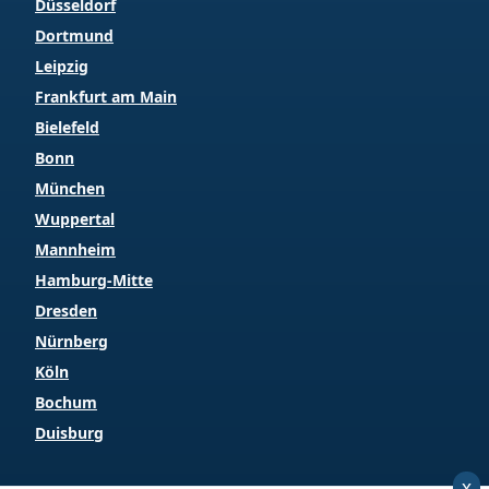
Düsseldorf
Dortmund
Leipzig
Frankfurt am Main
Bielefeld
Bonn
München
Wuppertal
Mannheim
Hamburg-Mitte
Dresden
Nürnberg
Köln
Bochum
Duisburg
x