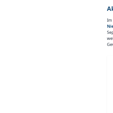
A
Im
Ni
Se
wel
Ge