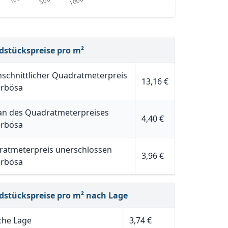
dstückspreise pro m²
schnittlicher Quadratmeterpreis
13,16 €
erbösa
n des Quadratmeterpreises
4,40 €
erbösa
atmeterpreis unerschlossen
3,96 €
erbösa
dstückspreise pro m² nach Lage
che Lage
3,74 €