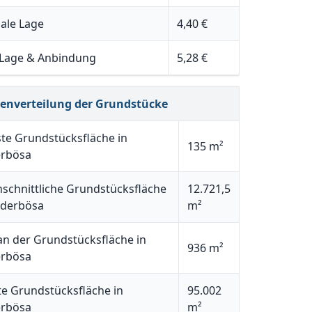
ale Lage
4,40 €
 Lage & Anbindung
5,28 €
henverteilung der Grundstücke
ste Grundstücksfläche in
135 m²
erbösa
schnittliche Grundstücksfläche
12.721,5
ederbösa
m²
n der Grundstücksfläche in
936 m²
erbösa
e Grundstücksfläche in
95.002
erbösa
m²