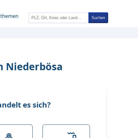
nthemen
Suchen
in Niederbösa
delt es sich?