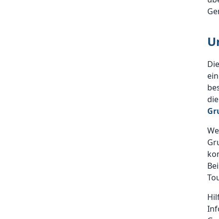
Ge
U
Di
ei
be
die
Gr
Wen
Gr
ko
Bei
Tou
Hil
In