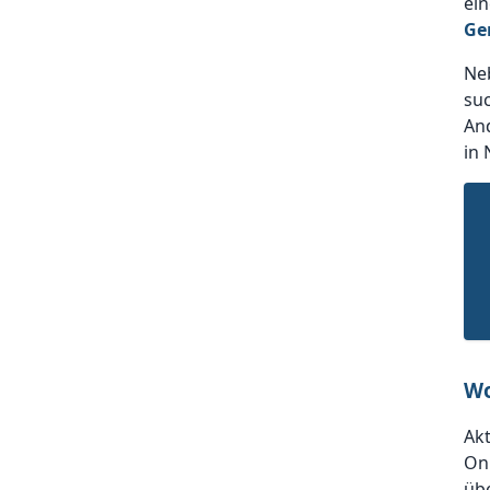
ein
Ge
Ne
suc
And
in 
Wo
Akt
On
übe