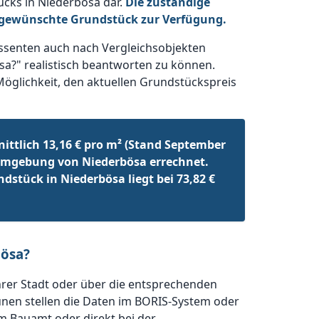
ücks in Niederbösa dar.
Die zuständige
s gewünschte Grundstück zur Verfügung.
ssenten auch nach Vergleichsobjekten
sa?" realistisch beantworten zu können.
Möglichkeit, den aktuellen Grundstückspreis
ittlich 13,16 € pro m² (Stand September
Umgebung von Niederbösa errechnet.
dstück in Niederbösa liegt bei 73,82 €
bösa?
hrer Stadt oder über die entsprechenden
nen stellen die Daten im BORIS-System oder
im Bauamt oder direkt bei der