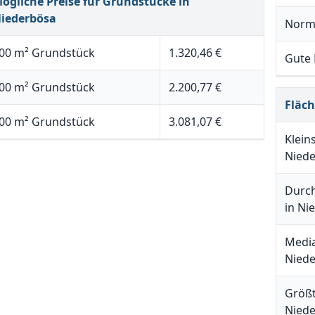
ögliche Preise für Grundstücke in
iederbösa
Norm
00 m² Grundstück
1.320,46 €
Gute
00 m² Grundstück
2.200,77 €
Fläc
00 m² Grundstück
3.081,07 €
Klein
Nied
Durch
in Ni
Media
Nied
Größt
Nied