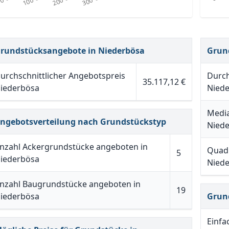
rundstücksangebote in Niederbösa
Grun
urchschnittlicher Angebotspreis
Durch
35.117,12 €
iederbösa
Nied
Media
ngebotsverteilung nach Grundstückstyp
Nied
nzahl Ackergrundstücke angeboten in
Quadr
5
iederbösa
Nied
nzahl Baugrundstücke angeboten in
19
iederbösa
Grun
Einfa