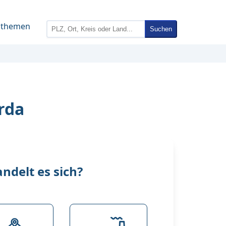
nthemen
Suchen
rda
delt es sich?