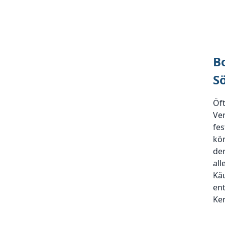
B
S
Öf
Ve
fes
kön
der
all
Kä
ent
Ken