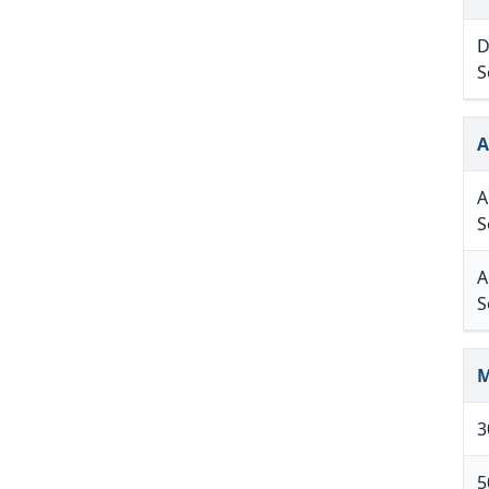
D
S
A
A
S
A
S
M
3
5