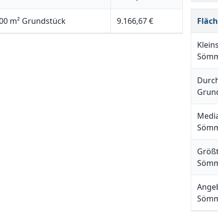
00 m² Grundstück
9.166,67 €
Fläc
Klein
Sömm
Durch
Grun
Media
Sömm
Größt
Sömm
Angeb
Sömm