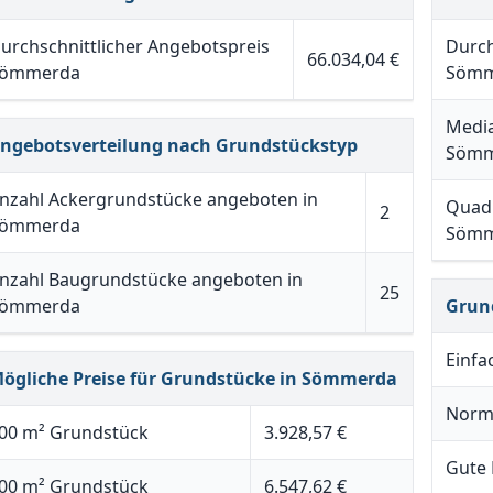
urchschnittlicher Angebotspreis
Durch
66.034,04 €
ömmerda
Sömm
Media
ngebotsverteilung nach Grundstückstyp
Sömm
nzahl Ackergrundstücke angeboten in
Quadr
2
ömmerda
Sömm
nzahl Baugrundstücke angeboten in
25
ömmerda
Grun
Einfa
ögliche Preise für Grundstücke in Sömmerda
Norm
00 m² Grundstück
3.928,57 €
Gute
00 m² Grundstück
6.547,62 €