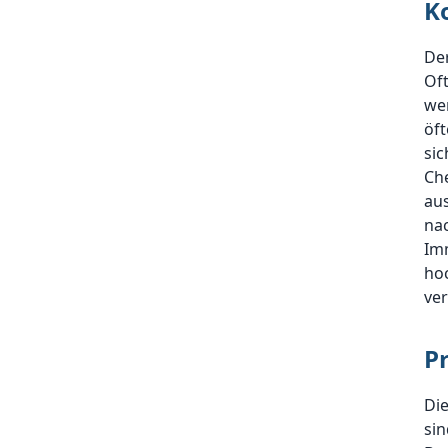
K
Der
Oft
wer
öft
sic
Che
au
nac
Imm
ho
ve
P
Die
sin