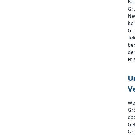
Ba
Gru
Ne
be
Gru
Te
ber
den
Fr
U
V
We
Grö
dag
Geb
Gru