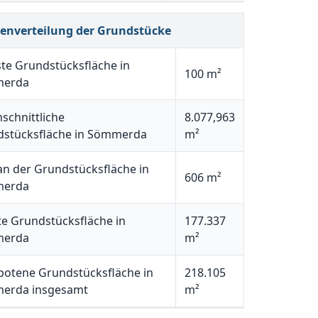
henverteilung der Grundstücke
ste Grundstücksfläche in
100 m²
erda
schnittliche
8.077,963
dstücksfläche in Sömmerda
m²
n der Grundstücksfläche in
606 m²
erda
e Grundstücksfläche in
177.337
erda
m²
otene Grundstücksfläche in
218.105
erda insgesamt
m²