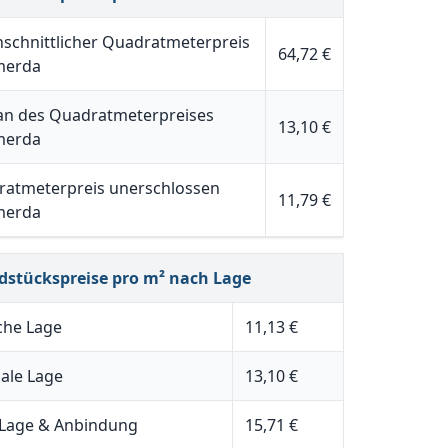
schnittlicher Quadratmeterpreis
64,72 €
erda
n des Quadratmeterpreises
13,10 €
erda
atmeterpreis unerschlossen
11,79 €
erda
dstückspreise pro m² nach Lage
che Lage
11,13 €
ale Lage
13,10 €
 Lage & Anbindung
15,71 €