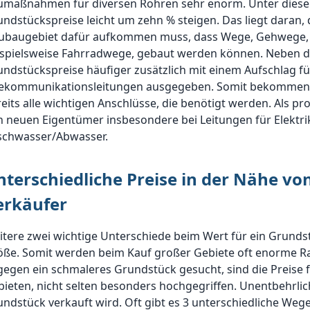
umaßnahmen für diversen Rohren sehr enorm. Unter dies
ndstückspreise leicht um zehn % steigen. Das liegt daran, 
ubaugebiet dafür aufkommen muss, dass Wege, Gehwege, G
ispielsweise Fahrradwege, gebaut werden können. Neben d
ndstückspreise häufiger zusätzlich mit einem Aufschlag f
lekommunikationsleitungen ausgegeben. Somit bekommen 
eits alle wichtigen Anschlüsse, die benötigt werden. Als 
 neuen Eigentümer insbesondere bei Leitungen für Elektrik
ischwasser/Abwasser.
nterschiedliche Preise in der Nähe 
erkäufer
itere zwei wichtige Unterschiede beim Wert für ein Grund
ße. Somit werden beim Kauf großer Gebiete oft enorme Rab
egen ein schmaleres Grundstück gesucht, sind die Preise f
ieten, nicht selten besonders hochgegriffen. Unentbehrlich
ndstück verkauft wird. Oft gibt es 3 unterschiedliche Wege: