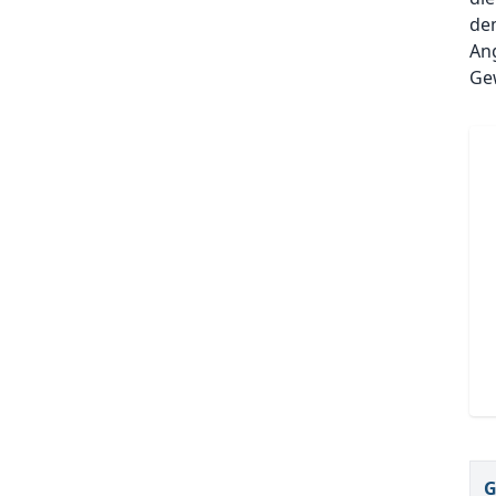
de
Ang
Ge
G