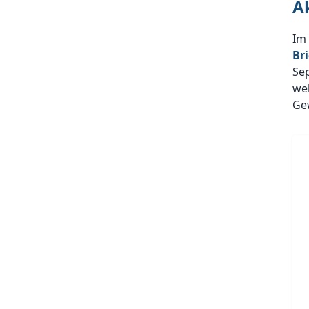
A
Im
Br
Se
wel
Ge