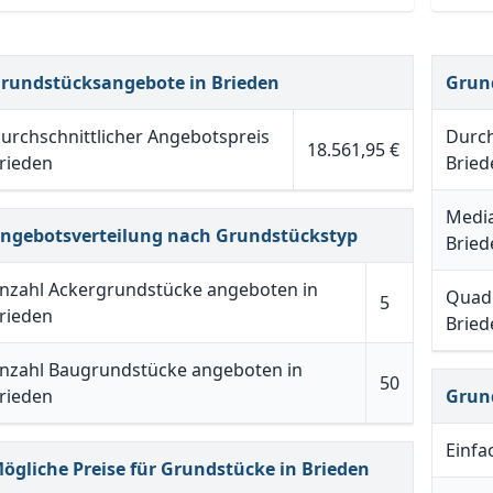
rundstücksangebote in Brieden
Grun
urchschnittlicher Angebotspreis
Durch
18.561,95 €
rieden
Bried
Media
ngebotsverteilung nach Grundstückstyp
Bried
nzahl Ackergrundstücke angeboten in
Quadr
5
rieden
Bried
nzahl Baugrundstücke angeboten in
50
rieden
Grun
Einfa
ögliche Preise für Grundstücke in Brieden