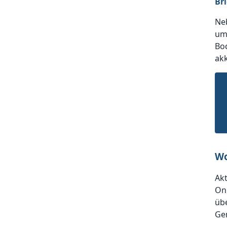
Br
Ne
um 
Bod
akk
Wo
Akt
On
übe
Ge