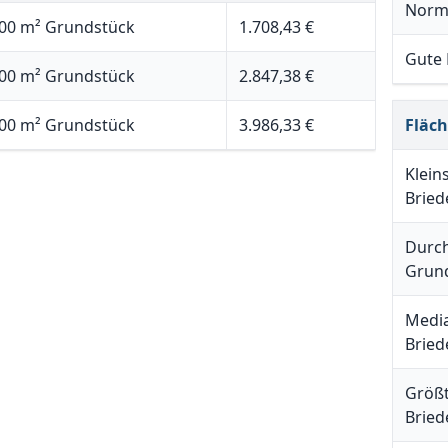
Norm
00 m² Grundstück
1.708,43 €
Gute
00 m² Grundstück
2.847,38 €
00 m² Grundstück
3.986,33 €
Fläc
Klein
Bried
Durch
Grund
Media
Bried
Größt
Bried