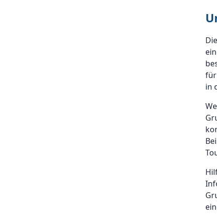
U
Di
ei
be
für
in 
Wen
Gr
ko
Bei
Tou
Hil
In
Gru
ein