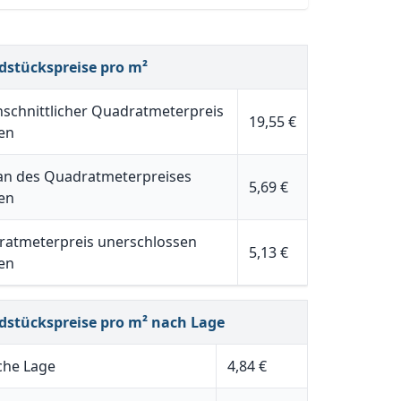
dstückspreise pro m²
schnittlicher Quadratmeterpreis
19,55 €
en
n des Quadratmeterpreises
5,69 €
en
atmeterpreis unerschlossen
5,13 €
en
dstückspreise pro m² nach Lage
che Lage
4,84 €