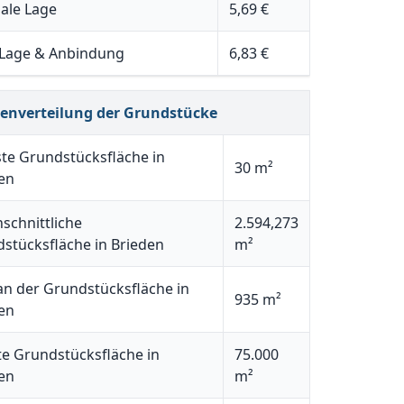
ale Lage
5,69 €
 Lage & Anbindung
6,83 €
henverteilung der Grundstücke
ste Grundstücksfläche in
30 m²
en
schnittliche
2.594,273
stücksfläche in Brieden
m²
n der Grundstücksfläche in
935 m²
en
e Grundstücksfläche in
75.000
en
m²