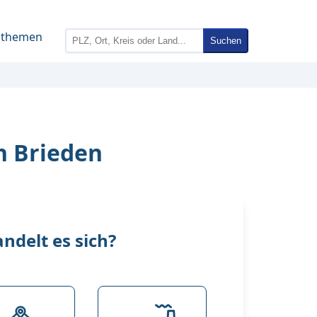
nthemen
Suchen
n Brieden
delt es sich?