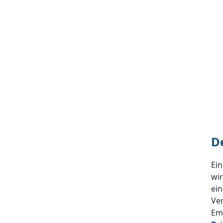
D
Ein
wir
ei
Ve
Emp