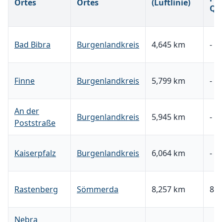
Ortes
Ortes
(Luftlinie)
Qu
Bad Bibra
Burgenlandkreis
4,645 km
-
Finne
Burgenlandkreis
5,799 km
-
An der
Burgenlandkreis
5,945 km
-
Poststraße
Kaiserpfalz
Burgenlandkreis
6,064 km
-
Rastenberg
Sömmerda
8,257 km
85,
Nebra