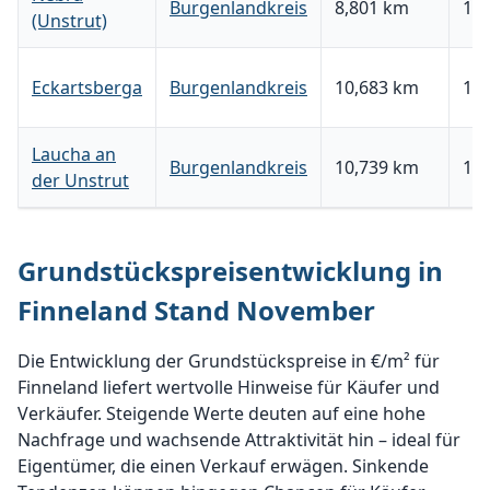
Burgenlandkreis
8,801 km
117
(Unstrut)
Eckartsberga
Burgenlandkreis
10,683 km
15,
Laucha an
Burgenlandkreis
10,739 km
117
der Unstrut
Grundstückspreisentwicklung in
Finneland Stand November
Die Entwicklung der Grundstückspreise in €/m² für
Finneland liefert wertvolle Hinweise für Käufer und
Verkäufer. Steigende Werte deuten auf eine hohe
Nachfrage und wachsende Attraktivität hin – ideal für
Eigentümer, die einen Verkauf erwägen. Sinkende