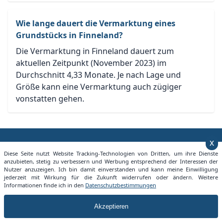
Wie lange dauert die Vermarktung eines
Grundstücks in Finneland?
Die Vermarktung in Finneland dauert zum
aktuellen Zeitpunkt (November 2023) im
Durchschnitt 4,33 Monate. Je nach Lage und
Größe kann eine Vermarktung auch zügiger
vonstatten gehen.
x
Diese Seite nutzt Website Tracking-Technologien von Dritten, um ihre Dienste
Grundstückspreise Deutschland
anzubieten, stetig zu verbessern und Werbung entsprechend der Interessen der
Nutzer anzuzeigen. Ich bin damit einverstanden und kann meine Einwilligung
jederzeit mit Wirkung für die Zukunft widerrufen oder ändern. Weitere
Informationen finde ich in den
Datenschutzbestimmungen
Mit der Seite Grundstueckspreise.info bieten wir jedem
die Möglichkeit sich einen Überblick über aktuelle
Grundstücksangebote in seiner Nähe zu machen.
Akzeptieren