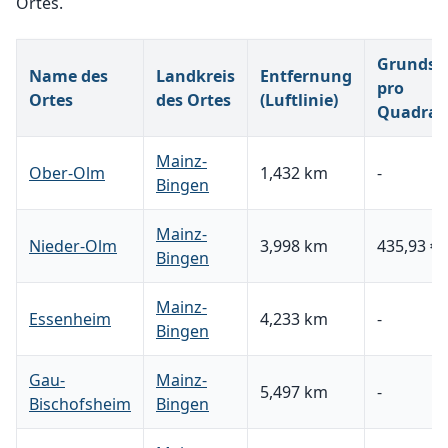
Ortes.
Grundstü
Name des
Landkreis
Entfernung
pro
Ortes
des Ortes
(Luftlinie)
Quadrat
Mainz-
Ober-Olm
1,432 km
-
Bingen
Mainz-
Nieder-Olm
3,998 km
435,93 €
Bingen
Mainz-
Essenheim
4,233 km
-
Bingen
Gau-
Mainz-
5,497 km
-
Bischofsheim
Bingen