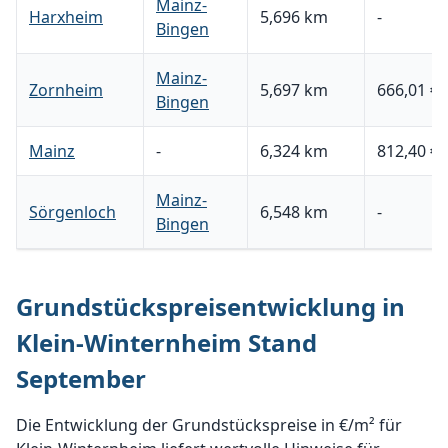
Mainz-
Harxheim
5,696 km
-
Bingen
Mainz-
Zornheim
5,697 km
666,01 €
Bingen
Mainz
-
6,324 km
812,40 €
Mainz-
Sörgenloch
6,548 km
-
Bingen
Grundstückspreisentwicklung in
Klein-Winternheim Stand
September
Die Entwicklung der Grundstückspreise in €/m² für