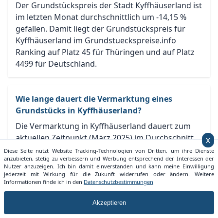
Der Grundstückspreis der Stadt Kyffhäuserland ist
im letzten Monat durchschnittlich um -14,15 %
gefallen. Damit liegt der Grundstückspreis für
Kyffhäuserland im Grundstueckspreise.info
Ranking auf Platz 45 für Thüringen und auf Platz
4499 für Deutschland.
Wie lange dauert die Vermarktung eines
Grundstücks in Kyffhäuserland?
Die Vermarktung in Kyffhäuserland dauert zum
aktuellen Zeitpunkt (März 2025) im Durchschnitt
x
5,01 Monate. Je nach Lage und Größe kann eine
Diese Seite nutzt Website Tracking-Technologien von Dritten, um ihre Dienste
anzubieten, stetig zu verbessern und Werbung entsprechend der Interessen der
Vermarktung auch zügiger vonstatten gehen.
Nutzer anzuzeigen. Ich bin damit einverstanden und kann meine Einwilligung
jederzeit mit Wirkung für die Zukunft widerrufen oder ändern. Weitere
Informationen finde ich in den
Datenschutzbestimmungen
Akzeptieren