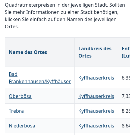
Quadratmeterpreisen in der jeweiligen Stadt. Sollten
Sie mehr Informationen zu einer Stadt benötigen,
klicken Sie einfach auf den Namen des jeweiligen
Ortes.
Landkreis des
Entf
Name des Ortes
Ortes
(Luftl
Bad
Kyffhäuserkreis
6,366
Frankenhausen/Kyffhäuser
Oberbösa
Kyffhäuserkreis
7,334
Trebra
Kyffhäuserkreis
8,288
Niederbösa
Kyffhäuserkreis
8,641