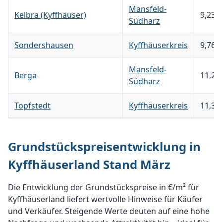
Mansfeld-
Kelbra (Kyffhäuser)
9,239
Südharz
Sondershausen
Kyffhäuserkreis
9,768
Mansfeld-
Berga
11,26
Südharz
Topfstedt
Kyffhäuserkreis
11,35
Grundstückspreisentwicklung in
Kyffhäuserland Stand März
Die Entwicklung der Grundstückspreise in €/m² für
Kyffhäuserland liefert wertvolle Hinweise für Käufer
und Verkäufer. Steigende Werte deuten auf eine hohe