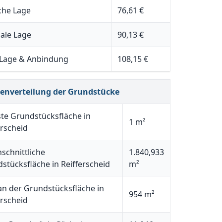
che Lage
76,61 €
ale Lage
90,13 €
 Lage & Anbindung
108,15 €
henverteilung der Grundstücke
ste Grundstücksfläche in
1 m²
erscheid
schnittliche
1.840,933
stücksfläche in Reifferscheid
m²
n der Grundstücksfläche in
954 m²
erscheid