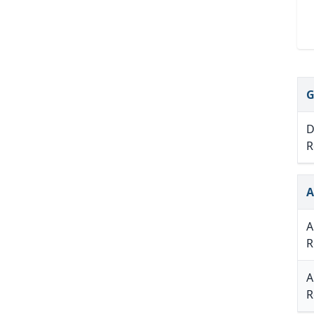
G
D
R
A
A
R
A
R