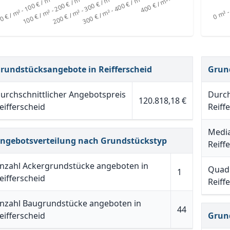
rundstücksangebote in Reifferscheid
Grun
urchschnittlicher Angebotspreis
Durch
120.818,18 €
eifferscheid
Reiff
Media
ngebotsverteilung nach Grundstückstyp
Reiff
nzahl Ackergrundstücke angeboten in
Quadr
1
eifferscheid
Reiff
nzahl Baugrundstücke angeboten in
44
eifferscheid
Grun