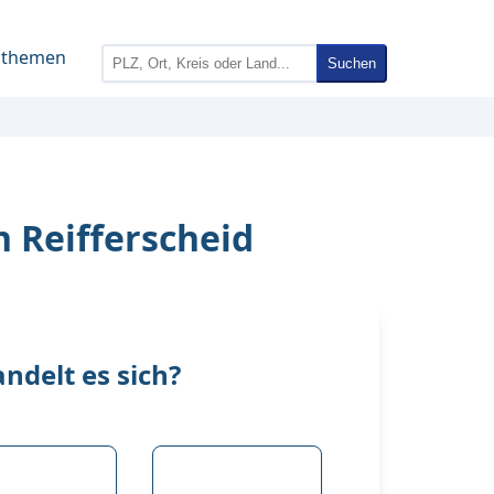
nthemen
Suchen
n Reifferscheid
delt es sich?