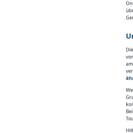
On
übe
Ge
U
Di
vo
am
ver
äh
Wen
Gr
ko
Bei
Tou
Hil