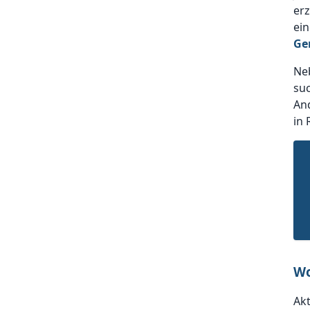
erz
ein
Ge
Neb
suc
And
in 
Wo
Akt