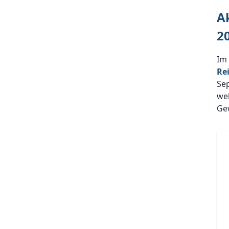
A
2
Im
Re
Se
wel
Ge