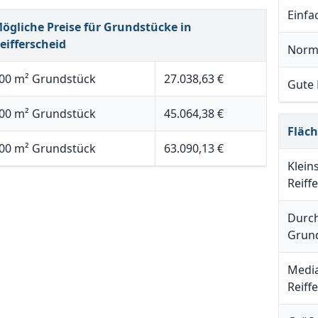
Einfa
ögliche Preise für Grundstücke in
eifferscheid
Norm
00 m² Grundstück
27.038,63 €
Gute
00 m² Grundstück
45.064,38 €
Fläc
00 m² Grundstück
63.090,13 €
Klein
Reiff
Durch
Grund
Media
Reiff