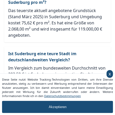
Suderburg pro m²?
Das teuerste aktuell angebotene Grundstück
(Stand März 2025) in Suderburg und Umgebung
kostet 75,62 € pro m². Es hat eine Größe von
2.068,00 m² und wird insgesamt für 119.000,00 €
angeboten.
Ist Suderburg eine teure Stadt im
deutschlandweiten Vergleich?
Im Vergleich zum bundesweiten Durchschnitt von
203,59 € ist Suderburg eine günstige Stadt in
x
Bezug auf die Grundstückspreise im März 2025.
Diese Seite nutzt Website Tracking-Technologien von Dritten, um ihre Dienste
anzubieten, stetig zu verbessern und Werbung entsprechend der Interessen der
Allerdings sollte man dies auch auf Ebene von
Nutzer anzuzeigen. Ich bin damit einverstanden und kann meine Einwilligung
Niedersachsen betrachten. Hier ist Suderburg
jederzeit mit Wirkung für die Zukunft widerrufen oder ändern. Weitere
Informationen finde ich in den
Datenschutzbestimmungen
günstiger als der durchschnittliche
Grundstückspreis von Niedersachsen mit 124,35 €.
Akzeptieren