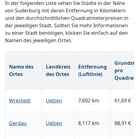
In der folgenden Liste sehen Sie Städte in der Nähe
von Suderburg mit deren Entfernung in Kilometern
und den durchschnittlichen Quadratmeterpreisen in
der jeweiligen Stadt. Sollten Sie mehr Informationen
zu einer Stadt benötigen, klicken Sie einfach auf den
Namen des jeweiligen Ortes.
Grundstü
Name des
Landkreis
Entfernung
pro
Ortes
des Ortes
(Luftlinie)
Quadratm
Wrestedt
Uelzen
7,602 km
61,69 €
Gerdau
Uelzen
8,117 km
88,91 €