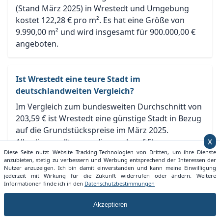
(Stand März 2025) in Wrestedt und Umgebung
kostet 122,28 € pro m². Es hat eine Größe von
9.990,00 m² und wird insgesamt für 900.000,00 €
angeboten.
Ist Wrestedt eine teure Stadt im
deutschlandweiten Vergleich?
Im Vergleich zum bundesweiten Durchschnitt von
203,59 € ist Wrestedt eine günstige Stadt in Bezug
auf die Grundstückspreise im März 2025.
Allerdings sollte man dies auch auf Ebene von
x
Niedersachsen betrachten. Hier ist Wrestedt
Diese Seite nutzt Website Tracking-Technologien von Dritten, um ihre Dienste
anzubieten, stetig zu verbessern und Werbung entsprechend der Interessen der
günstiger als der durchschnittliche
Nutzer anzuzeigen. Ich bin damit einverstanden und kann meine Einwilligung
Grundstückspreis von Niedersachsen mit 124,35 €.
jederzeit mit Wirkung für die Zukunft widerrufen oder ändern. Weitere
Informationen finde ich in den
Datenschutzbestimmungen
Akzeptieren
Welche Entwicklung nimmt der