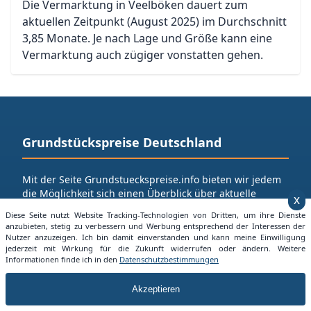
Die Vermarktung in Veelböken dauert zum
aktuellen Zeitpunkt (August 2025) im Durchschnitt
3,85 Monate. Je nach Lage und Größe kann eine
Vermarktung auch zügiger vonstatten gehen.
Grundstückspreise Deutschland
Mit der Seite Grundstueckspreise.info bieten wir jedem
die Möglichkeit sich einen Überblick über aktuelle
x
Grundstücksangebote in seiner Nähe zu machen.
Diese Seite nutzt Website Tracking-Technologien von Dritten, um ihre Dienste
anzubieten, stetig zu verbessern und Werbung entsprechend der Interessen der
Besuchen Sie auch:
Nutzer anzuzeigen. Ich bin damit einverstanden und kann meine Einwilligung
Alles über Mietpreise in Deuschland
jederzeit mit Wirkung für die Zukunft widerrufen oder ändern. Weitere
Informationen finde ich in den
Datenschutzbestimmungen
Unsere Informationsbereiche
Akzeptieren