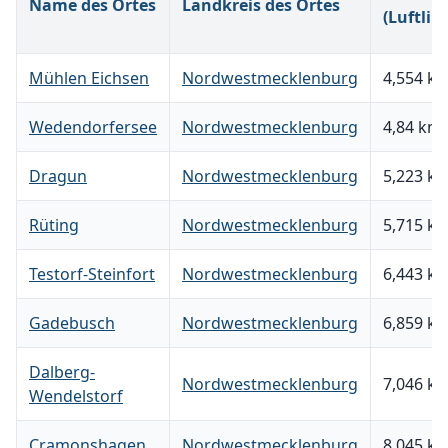
Name des Ortes
Landkreis des Ortes
(Luftlini
Mühlen Eichsen
Nordwestmecklenburg
4,554 k
Wedendorfersee
Nordwestmecklenburg
4,84 km
Dragun
Nordwestmecklenburg
5,223 k
Rüting
Nordwestmecklenburg
5,715 k
Testorf-Steinfort
Nordwestmecklenburg
6,443 k
Gadebusch
Nordwestmecklenburg
6,859 k
Dalberg-
Nordwestmecklenburg
7,046 k
Wendelstorf
Cramonshagen
Nordwestmecklenburg
8,045 k