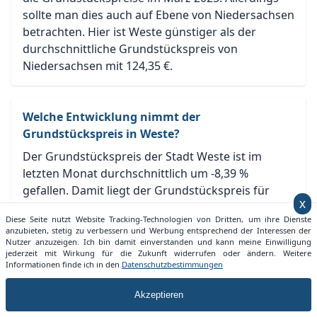
sollte man dies auch auf Ebene von Niedersachsen
betrachten. Hier ist Weste günstiger als der
durchschnittliche Grundstückspreis von
Niedersachsen mit 124,35 €.
Welche Entwicklung nimmt der
Grundstückspreis in Weste?
Der Grundstückspreis der Stadt Weste ist im
letzten Monat durchschnittlich um -8,39 %
gefallen. Damit liegt der Grundstückspreis für
x
Weste im Grundstueckspreise.info Ranking auf
Diese Seite nutzt Website Tracking-Technologien von Dritten, um ihre Dienste
Platz 565 für Niedersachsen und auf Platz 5346 für
anzubieten, stetig zu verbessern und Werbung entsprechend der Interessen der
Deutschland.
Nutzer anzuzeigen. Ich bin damit einverstanden und kann meine Einwilligung
jederzeit mit Wirkung für die Zukunft widerrufen oder ändern. Weitere
Informationen finde ich in den
Datenschutzbestimmungen
Wie lange dauert die Vermarktung eines
Akzeptieren
Grundstücks in Weste?