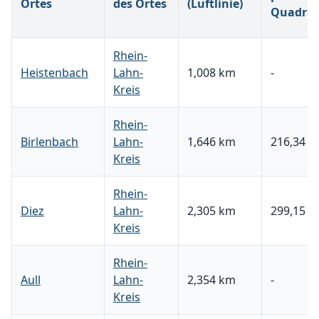
Ortes
des Ortes
(Luftlinie)
Quadrat
Rhein-
Heistenbach
Lahn-
1,008 km
-
Kreis
Rhein-
Birlenbach
Lahn-
1,646 km
216,34 €
Kreis
Rhein-
Diez
Lahn-
2,305 km
299,15 €
Kreis
Rhein-
Aull
Lahn-
2,354 km
-
Kreis