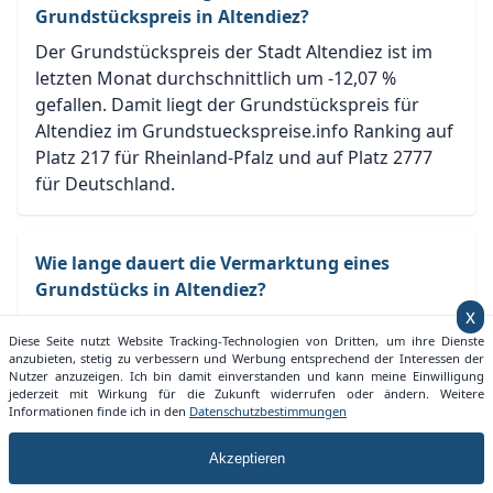
Grundstückspreis in Altendiez?
Der Grundstückspreis der Stadt Altendiez ist im
letzten Monat durchschnittlich um -12,07 %
gefallen. Damit liegt der Grundstückspreis für
Altendiez im Grundstueckspreise.info Ranking auf
Platz 217 für Rheinland-Pfalz und auf Platz 2777
für Deutschland.
Wie lange dauert die Vermarktung eines
Grundstücks in Altendiez?
x
Die Vermarktung in Altendiez dauert zum
Diese Seite nutzt Website Tracking-Technologien von Dritten, um ihre Dienste
aktuellen Zeitpunkt (März 2025) im Durchschnitt
anzubieten, stetig zu verbessern und Werbung entsprechend der Interessen der
3,90 Monate. Je nach Lage und Größe kann eine
Nutzer anzuzeigen. Ich bin damit einverstanden und kann meine Einwilligung
jederzeit mit Wirkung für die Zukunft widerrufen oder ändern. Weitere
Vermarktung auch zügiger vonstatten gehen.
Informationen finde ich in den
Datenschutzbestimmungen
Akzeptieren