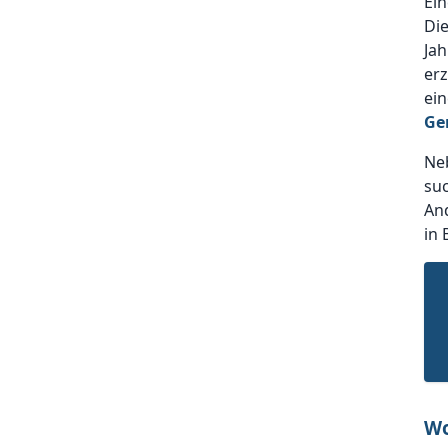
Ein
Die
Ja
erz
ein
Ge
Ne
suc
And
in
Wo