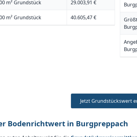
00 m² Grundstück
29.003,91 €
Burg
00 m² Grundstück
40.605,47 €
Größt
Burg
Angeb
Burg
Jetzt Grundstückswert e
er Bodenrichtwert in Burgpreppach