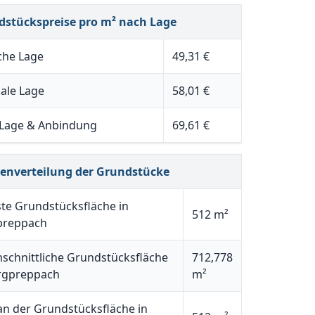
dstückspreise pro m² nach Lage
che Lage
49,31 €
ale Lage
58,01 €
 Lage & Anbindung
69,61 €
henverteilung der Grundstücke
ste Grundstücksfläche in
512 m²
preppach
schnittliche Grundstücksfläche
712,778
rgpreppach
m²
n der Grundstücksfläche in