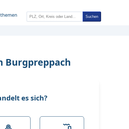
nthemen
Suchen
in Burgpreppach
delt es sich?