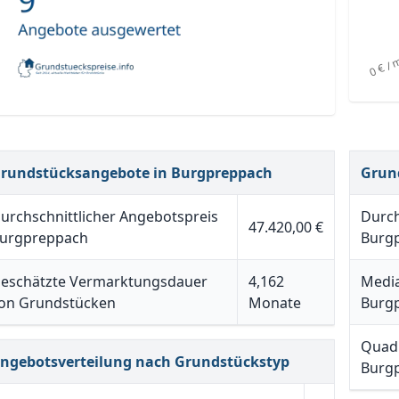
rundstücksangebote in Burgpreppach
Grun
urchschnittlicher Angebotspreis
Durch
47.420,00 €
urgpreppach
Burg
eschätzte Vermarktungsdauer
4,162
Media
on Grundstücken
Monate
Burg
Quadr
ngebotsverteilung nach Grundstückstyp
Burg