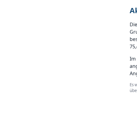
A
Di
Gru
bes
75,
Im
an
An
Es 
üb