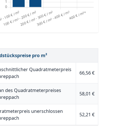
dstückspreise pro m²
schnittlicher Quadratmeterpreis
66,56 €
preppach
n des Quadratmeterpreises
58,01 €
preppach
atmeterpreis unerschlossen
52,21 €
preppach