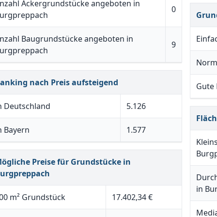
nzahl Ackergrundstücke angeboten in
0
urgpreppach
Grun
nzahl Baugrundstücke angeboten in
Einfa
9
urgpreppach
Norm
anking nach Preis aufsteigend
Gute
n Deutschland
5.126
Fläc
n Bayern
1.577
Klein
Burg
ögliche Preise für Grundstücke in
urgpreppach
Durch
in Bu
00 m² Grundstück
17.402,34 €
Media