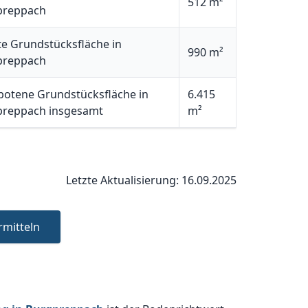
512 m²
preppach
e Grundstücksfläche in
990 m²
preppach
otene Grundstücksfläche in
6.415
preppach insgesamt
m²
Letzte Aktualisierung: 16.09.2025
rmitteln