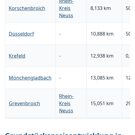
Rhein-
Korschenbroich
Kreis
8,133 km
507,
Neuss
Düsseldorf
-
10,888 km
503,
Krefeld
-
12,938 km
0,17
Mönchengladbach
-
13,085 km
120,
Rhein-
Grevenbroich
Kreis
15,051 km
295,
Neuss