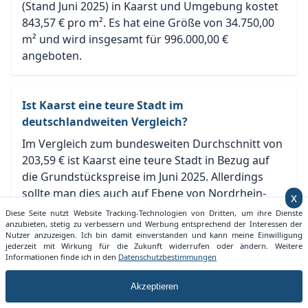
(Stand Juni 2025) in Kaarst und Umgebung kostet
843,57 € pro m². Es hat eine Größe von 34.750,00
m² und wird insgesamt für 996.000,00 €
angeboten.
Ist Kaarst eine teure Stadt im
deutschlandweiten Vergleich?
Im Vergleich zum bundesweiten Durchschnitt von
203,59 € ist Kaarst eine teure Stadt in Bezug auf
die Grundstückspreise im Juni 2025. Allerdings
sollte man dies auch auf Ebene von Nordrhein-
x
Westfalen betrachten. Hier ist Kaarst teurer als
Diese Seite nutzt Website Tracking-Technologien von Dritten, um ihre Dienste
der durchschnittliche Grundstückspreis von
anzubieten, stetig zu verbessern und Werbung entsprechend der Interessen der
Nutzer anzuzeigen. Ich bin damit einverstanden und kann meine Einwilligung
Nordrhein-Westfalen mit 255,54 €.
jederzeit mit Wirkung für die Zukunft widerrufen oder ändern. Weitere
Informationen finde ich in den
Datenschutzbestimmungen
Akzeptieren
Welche Entwicklung nimmt der