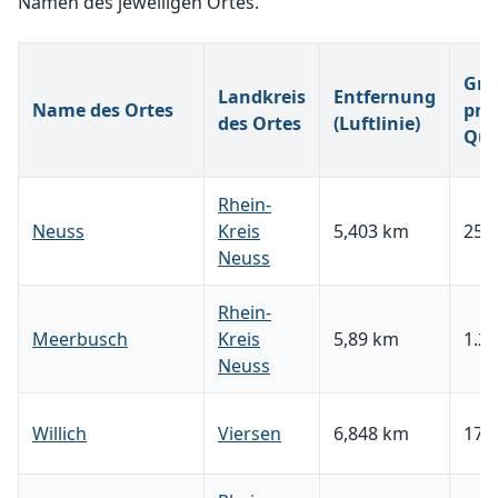
Namen des jeweiligen Ortes.
Gru
Landkreis
Entfernung
Name des Ortes
pro
des Ortes
(Luftlinie)
Qua
Rhein-
Neuss
Kreis
5,403 km
253,
Neuss
Rhein-
Meerbusch
Kreis
5,89 km
1.27
Neuss
Willich
Viersen
6,848 km
175,