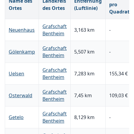
Name des
Landkreis
Entfernung
pro
Ortes
des Ortes
(Luftlinie)
Quadratm
Grafschaft
Neuenhaus
3,163 km
-
Bentheim
Grafschaft
Gölenkamp
5,507 km
-
Bentheim
Grafschaft
Uelsen
7,283 km
155,34 €
Bentheim
Grafschaft
Osterwald
7,45 km
109,03 €
Bentheim
Grafschaft
Getelo
8,129 km
-
Bentheim