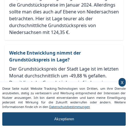
die Grundstückspreise im Januar 2024. Allerdings
sollte man dies auch auf Ebene von Niedersachsen
betrachten. Hier ist Lage teurer als der
durchschnittliche Grundstückspreis von
Niedersachsen mit 124,35 €.
Welche Entwicklung nimmt der
Grundstückspreis in Lage?
Der Grundstückspreis der Stadt Lage ist im letzten
Monat durchschnittlich um -49,88 % gefallen.
Damit liegt der Grundstückspreis für Lage im
x
Grundstueckspreise.info Ranking auf Platz 332 für
Diese Seite nutzt Website Tracking-Technologien von Dritten, um ihre Dienste
anzubieten, stetig zu verbessern und Werbung entsprechend der Interessen der
Niedersachsen und auf Platz 3679 für
Nutzer anzuzeigen. Ich bin damit einverstanden und kann meine Einwilligung
Deutschland.
jederzeit mit Wirkung für die Zukunft widerrufen oder ändern. Weitere
Informationen finde ich in den
Datenschutzbestimmungen
Akzeptieren
Wie lange dauert die Vermarktung eines