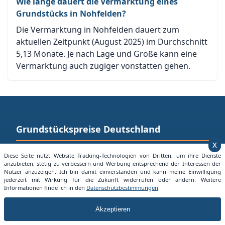
Wie lange dauert die Vermarktung eines
Grundstücks in Nohfelden?
Die Vermarktung in Nohfelden dauert zum
aktuellen Zeitpunkt (August 2025) im Durchschnitt
5,13 Monate. Je nach Lage und Größe kann eine
Vermarktung auch zügiger vonstatten gehen.
Grundstückspreise Deutschland
x
Mit der Seite Grundstueckspreise.info bieten wir jedem
Diese Seite nutzt Website Tracking-Technologien von Dritten, um ihre Dienste
anzubieten, stetig zu verbessern und Werbung entsprechend der Interessen der
die Möglichkeit sich einen Überblick über aktuelle
Nutzer anzuzeigen. Ich bin damit einverstanden und kann meine Einwilligung
Grundstücksangebote in seiner Nähe zu machen.
jederzeit mit Wirkung für die Zukunft widerrufen oder ändern. Weitere
Informationen finde ich in den
Datenschutzbestimmungen
Besuchen Sie auch:
Alles über Mietpreise in Deuschland
Akzeptieren