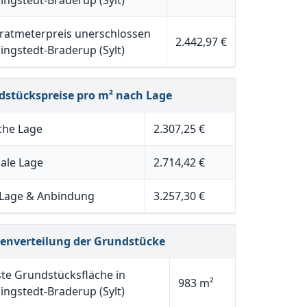
ngstedt-Braderup (Sylt)
atmeterpreis unerschlossen
2.442,97 €
ngstedt-Braderup (Sylt)
dstückspreise pro m² nach Lage
che Lage
2.307,25 €
ale Lage
2.714,42 €
 Lage & Anbindung
3.257,30 €
henverteilung der Grundstücke
ste Grundstücksfläche in
983 m²
ngstedt-Braderup (Sylt)