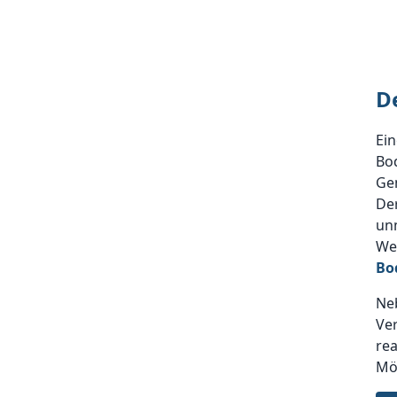
D
Ein
Bod
Gem
Der
unm
Wen
Bo
Ne
Ver
rea
Mög