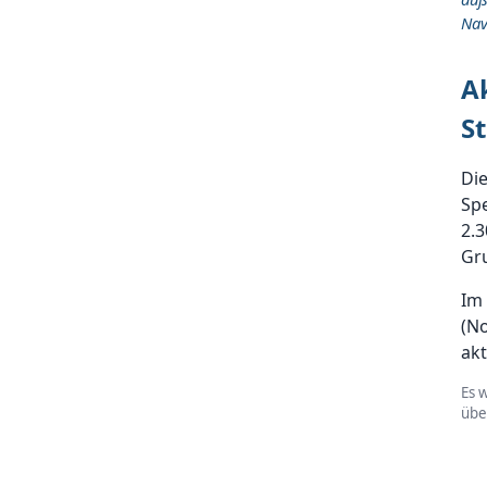
Nav
A
St
Die
Spe
2.3
Gru
Im 
(No
ak
Es 
üb