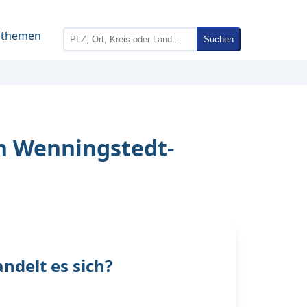
nthemen
Suchen
in Wenningstedt-
delt es sich?