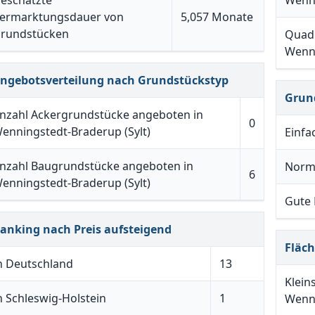
eschätzte
Wenni
ermarktungsdauer von
5,057 Monate
rundstücken
Quadr
Wenni
ngebotsverteilung nach Grundstückstyp
Grun
nzahl Ackergrundstücke angeboten in
0
enningstedt-Braderup (Sylt)
Einfa
nzahl Baugrundstücke angeboten in
Norm
6
enningstedt-Braderup (Sylt)
Gute
anking nach Preis aufsteigend
Fläc
n Deutschland
13
Klein
n Schleswig-Holstein
1
Wenni