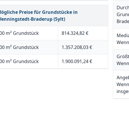
Durch
ögliche Preise für Grundstücke in
Grund
enningstedt-Braderup (Sylt)
Brade
00 m² Grundstück
814.324,82 €
Media
Wenni
00 m² Grundstück
1.357.208,03 €
Größt
00 m² Grundstück
1.900.091,24 €
Wenni
Angeb
Wenni
insg