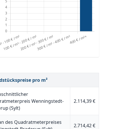
dstückspreise pro m²
schnittlicher
atmeterpreis Wenningstedt-
2.114,39 €
rup (Sylt)
n des Quadratmeterpreises
2.714,42 €