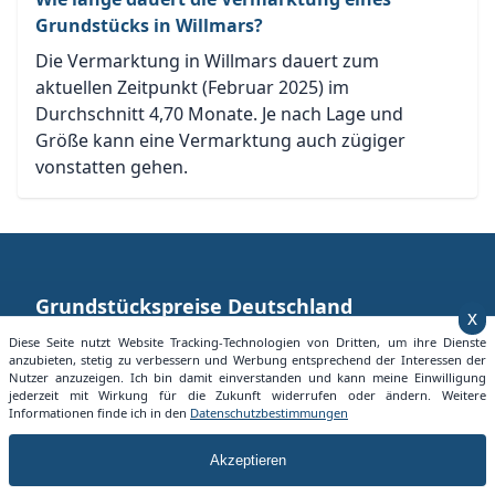
Grundstücks in Willmars?
Die Vermarktung in Willmars dauert zum
aktuellen Zeitpunkt (Februar 2025) im
Durchschnitt 4,70 Monate. Je nach Lage und
Größe kann eine Vermarktung auch zügiger
vonstatten gehen.
Grundstückspreise Deutschland
x
Diese Seite nutzt Website Tracking-Technologien von Dritten, um ihre Dienste
anzubieten, stetig zu verbessern und Werbung entsprechend der Interessen der
Mit der Seite Grundstueckspreise.info bieten wir jedem
Nutzer anzuzeigen. Ich bin damit einverstanden und kann meine Einwilligung
die Möglichkeit sich einen Überblick über aktuelle
jederzeit mit Wirkung für die Zukunft widerrufen oder ändern. Weitere
Grundstücksangebote in seiner Nähe zu machen.
Informationen finde ich in den
Datenschutzbestimmungen
Besuchen Sie auch:
Akzeptieren
Alles über Mietpreise in Deuschland