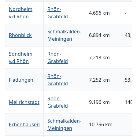
Nordheim
Rhön-
4,696 km
-
v.d.Rhön
Grabfeld
Schmalkalden-
Rhönblick
6,894 km
43,82
Meiningen
Sondheim
Rhön-
7,218 km
-
v.d.Rhön
Grabfeld
Rhön-
Fladungen
7,252 km
53,79
Grabfeld
Rhön-
Mellrichstadt
9,196 km
140,5
Grabfeld
Schmalkalden-
Erbenhausen
10,756 km
-
Meiningen