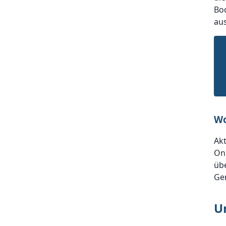
Bod
aus
Wo
Akt
On
übe
Ge
U