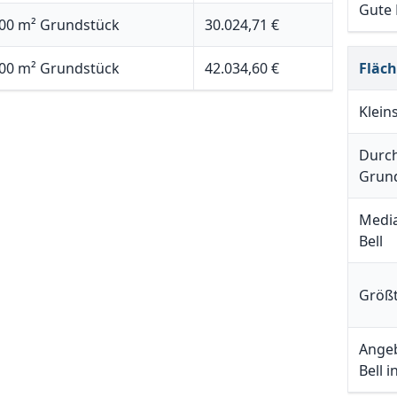
Gute
00 m² Grundstück
30.024,71 €
00 m² Grundstück
42.034,60 €
Fläc
Klein
Durch
Grund
Media
Bell
Größt
Angeb
Bell 