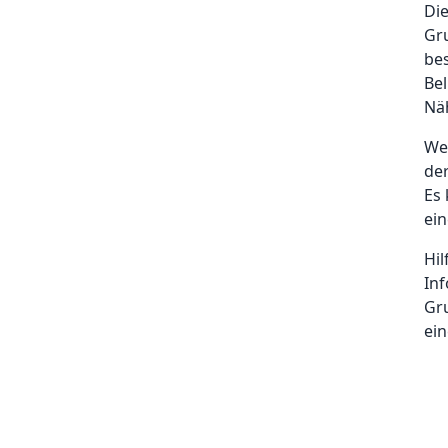
Di
Gr
bes
Bel
Nä
Wen
de
Es 
ein
Hil
In
Gru
ein