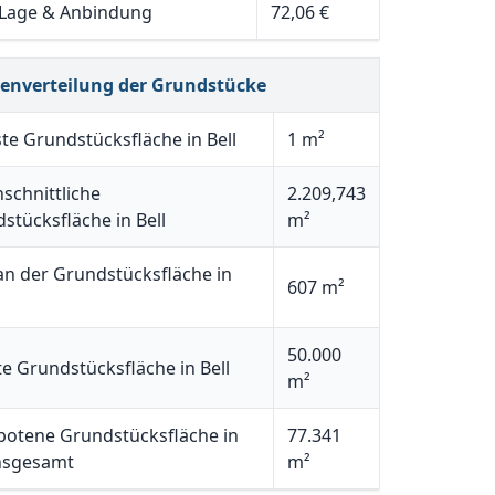
 Lage & Anbindung
72,06 €
henverteilung der Grundstücke
ste Grundstücksfläche in Bell
1 m²
schnittliche
2.209,743
stücksfläche in Bell
m²
n der Grundstücksfläche in
607 m²
50.000
e Grundstücksfläche in Bell
m²
otene Grundstücksfläche in
77.341
insgesamt
m²