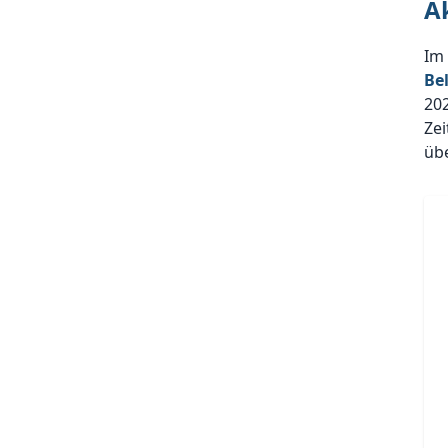
A
Im
Be
20
Zei
üb