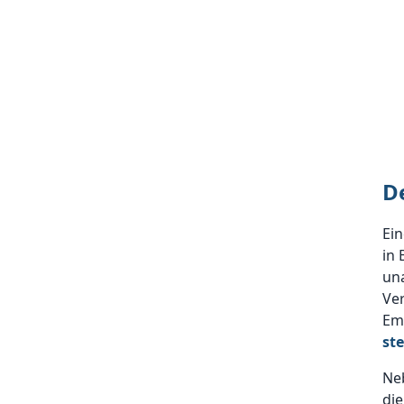
D
Ein
in 
una
Ve
Emp
st
Neb
die