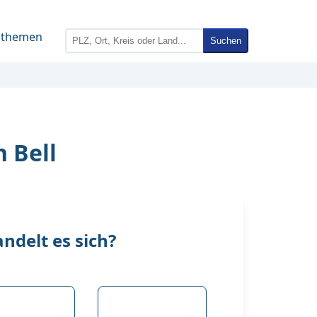
nthemen
Suchen
 Bell
delt es sich?