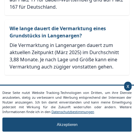
167 für Deutschland.
Wie lange dauert die Vermarktung eines
Grundstücks in Langenargen?
Die Vermarktung in Langenargen dauert zum
aktuellen Zeitpunkt (März 2025) im Durchschnitt
3,88 Monate. Je nach Lage und Größe kann eine
Vermarktung auch zügiger vonstatten gehen.
x
Diese Seite nutzt Website Tracking-Technologien von Dritten, um ihre Dienste
anzubieten, stetig zu verbessern und Werbung entsprechend der Interessen der
Nutzer anzuzeigen. Ich bin damit einverstanden und kann meine Einwilligung
Grundstückspreise Deutschland
jederzeit mit Wirkung für die Zukunft widerrufen oder ändern. Weitere
Informationen finde ich in den
Datenschutzbestimmungen
Mit der Seite Grundstueckspreise.info bieten wir jedem
Akzeptieren
die Möglichkeit sich einen Überblick über aktuelle
Grundstücksangebote in seiner Nähe zu machen.