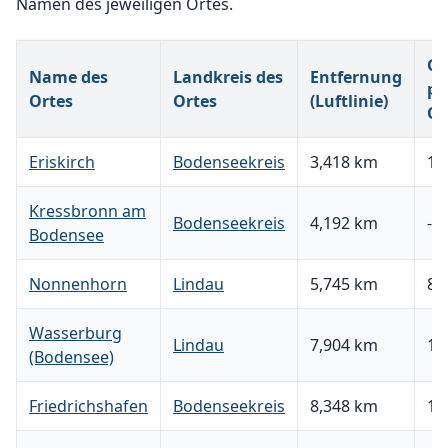
Namen des jeweiligen Ortes.
Gr
Name des
Landkreis des
Entfernung
pr
Ortes
Ortes
(Luftlinie)
Qu
Eriskirch
Bodenseekreis
3,418 km
1.
Kressbronn am
Bodenseekreis
4,192 km
-
Bodensee
Nonnenhorn
Lindau
5,745 km
82
Wasserburg
Lindau
7,904 km
11
(Bodensee)
Friedrichshafen
Bodenseekreis
8,348 km
14