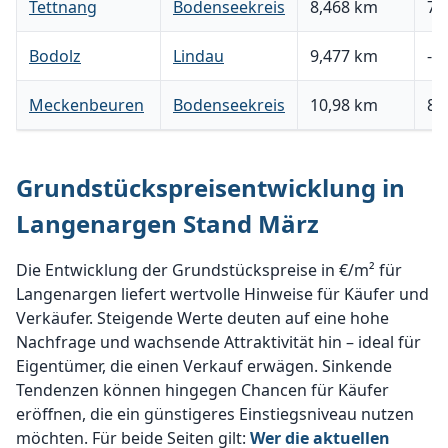
Tettnang
Bodenseekreis
8,468 km
79
Bodolz
Lindau
9,477 km
-
Meckenbeuren
Bodenseekreis
10,98 km
87
Grundstückspreisentwicklung in
Langenargen Stand März
Die Entwicklung der Grundstückspreise in €/m² für
Langenargen liefert wertvolle Hinweise für Käufer und
Verkäufer. Steigende Werte deuten auf eine hohe
Nachfrage und wachsende Attraktivität hin – ideal für
Eigentümer, die einen Verkauf erwägen. Sinkende
Tendenzen können hingegen Chancen für Käufer
eröffnen, die ein günstigeres Einstiegsniveau nutzen
möchten. Für beide Seiten gilt:
Wer die aktuellen