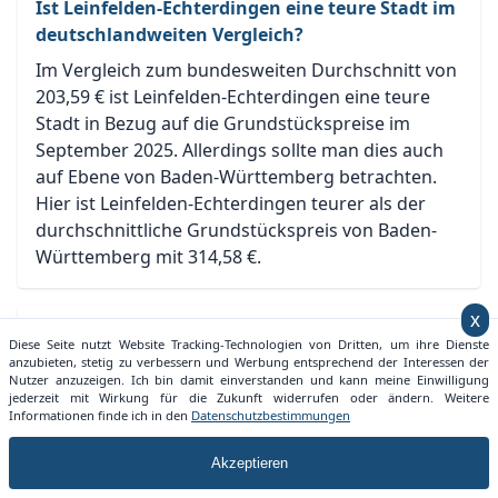
Ist Leinfelden-Echterdingen eine teure Stadt im
deutschlandweiten Vergleich?
Im Vergleich zum bundesweiten Durchschnitt von
203,59 € ist Leinfelden-Echterdingen eine teure
Stadt in Bezug auf die Grundstückspreise im
September 2025. Allerdings sollte man dies auch
auf Ebene von Baden-Württemberg betrachten.
Hier ist Leinfelden-Echterdingen teurer als der
durchschnittliche Grundstückspreis von Baden-
Württemberg mit 314,58 €.
x
Welche Entwicklung nimmt der
Diese Seite nutzt Website Tracking-Technologien von Dritten, um ihre Dienste
Grundstückspreis in Leinfelden-Echterdingen?
anzubieten, stetig zu verbessern und Werbung entsprechend der Interessen der
Nutzer anzuzeigen. Ich bin damit einverstanden und kann meine Einwilligung
Der Grundstückspreis der Stadt Leinfelden-
jederzeit mit Wirkung für die Zukunft widerrufen oder ändern. Weitere
Informationen finde ich in den
Datenschutzbestimmungen
Echterdingen ist im letzten Monat durchschnittlich
um -35,32 % gefallen. Damit liegt der
Akzeptieren
Grundstückspreis für Leinfelden-Echterdingen im