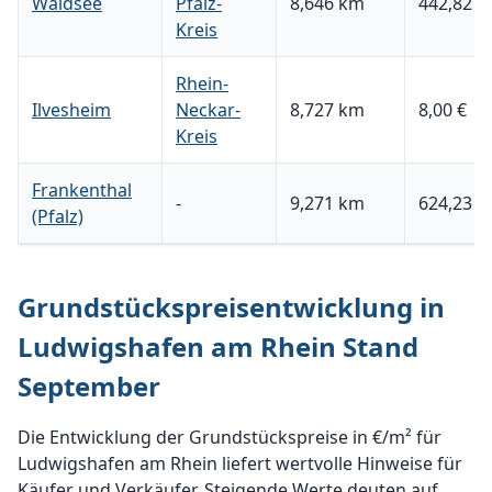
Waldsee
Pfalz-
8,646 km
442,82 €
Kreis
Rhein-
Ilvesheim
Neckar-
8,727 km
8,00 €
Kreis
Frankenthal
-
9,271 km
624,23 €
(Pfalz)
Grundstückspreisentwicklung in
Ludwigshafen am Rhein Stand
September
Die Entwicklung der Grundstückspreise in €/m² für
Ludwigshafen am Rhein liefert wertvolle Hinweise für
Käufer und Verkäufer. Steigende Werte deuten auf