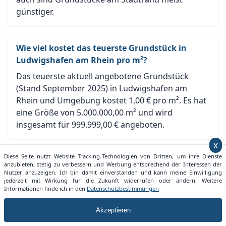
günstiger.
Wie viel kostet das teuerste Grundstück in
Ludwigshafen am Rhein pro m²?
Das teuerste aktuell angebotene Grundstück
(Stand September 2025) in Ludwigshafen am
Rhein und Umgebung kostet 1,00 € pro m². Es hat
eine Größe von 5.000.000,00 m² und wird
insgesamt für 999.999,00 € angeboten.
x
Diese Seite nutzt Website Tracking-Technologien von Dritten, um ihre Dienste
Ist Ludwigshafen am Rhein eine teure Stadt im
anzubieten, stetig zu verbessern und Werbung entsprechend der Interessen der
deutschlandweiten Vergleich?
Nutzer anzuzeigen. Ich bin damit einverstanden und kann meine Einwilligung
jederzeit mit Wirkung für die Zukunft widerrufen oder ändern. Weitere
Im Vergleich zum bundesweiten Durchschnitt von
Informationen finde ich in den
Datenschutzbestimmungen
203,59 € ist Ludwigshafen am Rhein eine günstige
Akzeptieren
Stadt in Bezug auf die Grundstückspreise im
September 2025. Allerdings sollte man dies auch