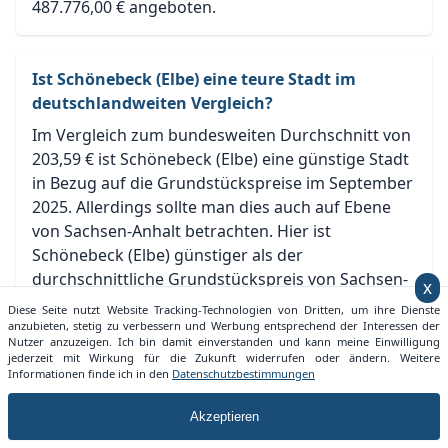
487.776,00 € angeboten.
Ist Schönebeck (Elbe) eine teure Stadt im
deutschlandweiten Vergleich?
Im Vergleich zum bundesweiten Durchschnitt von
203,59 € ist Schönebeck (Elbe) eine günstige Stadt
in Bezug auf die Grundstückspreise im September
2025. Allerdings sollte man dies auch auf Ebene
von Sachsen-Anhalt betrachten. Hier ist
Schönebeck (Elbe) günstiger als der
durchschnittliche Grundstückspreis von Sachsen-
x
Anhalt mit 60,48 €.
Diese Seite nutzt Website Tracking-Technologien von Dritten, um ihre Dienste
anzubieten, stetig zu verbessern und Werbung entsprechend der Interessen der
Nutzer anzuzeigen. Ich bin damit einverstanden und kann meine Einwilligung
jederzeit mit Wirkung für die Zukunft widerrufen oder ändern. Weitere
Welche Entwicklung nimmt der
Informationen finde ich in den
Datenschutzbestimmungen
Grundstückspreis in Schönebeck (Elbe)?
Akzeptieren
Der Grundstückspreis der Stadt Schönebeck (Elbe)