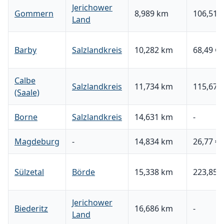
Jerichower
Gommern
8,989 km
106,51 €
Land
Barby
Salzlandkreis
10,282 km
68,49 €
Calbe
Salzlandkreis
11,734 km
115,67 €
(Saale)
Borne
Salzlandkreis
14,631 km
-
Magdeburg
-
14,834 km
26,77 €
Sülzetal
Börde
15,338 km
223,85 €
Jerichower
Biederitz
16,686 km
-
Land