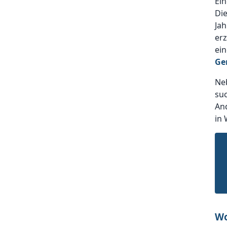
Ein
Die
Ja
erz
ein
Ge
Ne
suc
And
in 
Wo