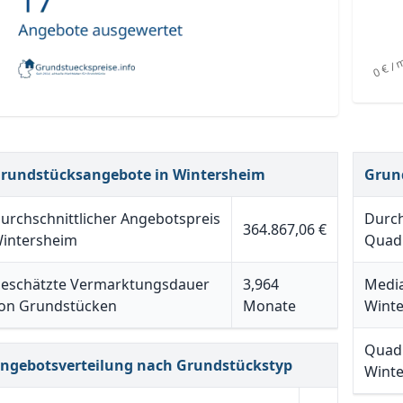
rundstücksangebote in Wintersheim
Grun
urchschnittlicher Angebotspreis
Durch
364.867,06 €
intersheim
Quadr
eschätzte Vermarktungsdauer
3,964
Media
on Grundstücken
Monate
Wint
Quadr
ngebotsverteilung nach Grundstückstyp
Wint