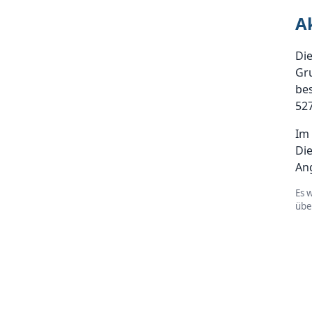
A
Die
Gru
bes
527
Im 
Di
An
Es 
üb