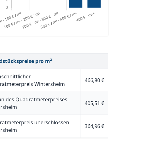
dstückspreise pro m²
schnittlicher
466,80 €
atmeterpreis Wintersheim
n des Quadratmeterpreises
405,51 €
ersheim
atmeterpreis unerschlossen
364,96 €
ersheim