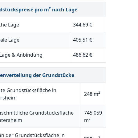
dstückspreise pro m² nach Lage
che Lage
344,69 €
ale Lage
405,51 €
 Lage & Anbindung
486,62 €
henverteilung der Grundstücke
ste Grundstücksfläche in
248 m²
ersheim
schnittliche Grundstücksfläche
745,059
ntersheim
m²
n der Grundstücksfläche in