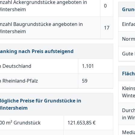
nzahl Ackergrundstücke angeboten in
0
intersheim
Grun
nzahl Baugrundstücke angeboten in
Einfa
17
intersheim
Norm
anking nach Preis aufsteigend
Gute
n Deutschland
1.101
Fläc
n Rheinland-Pfalz
59
Klein
Wint
ögliche Preise für Grundstücke in
intersheim
Durch
in Wi
00 m² Grundstück
121.653,85 €
Media