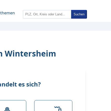
nthemen
Suchen
in Wintersheim
delt es sich?