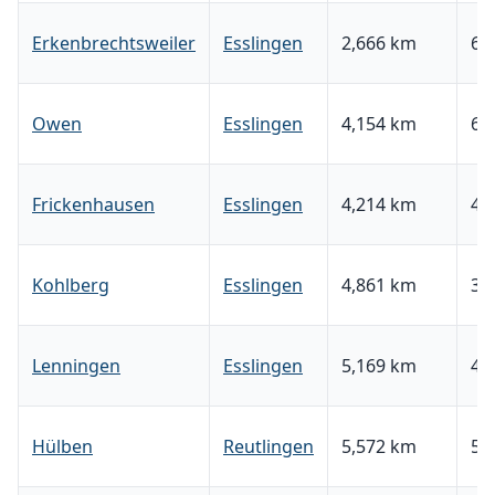
Erkenbrechtsweiler
Esslingen
2,666 km
67
Owen
Esslingen
4,154 km
65
Frickenhausen
Esslingen
4,214 km
4,0
Kohlberg
Esslingen
4,861 km
36
Lenningen
Esslingen
5,169 km
43
Hülben
Reutlingen
5,572 km
57