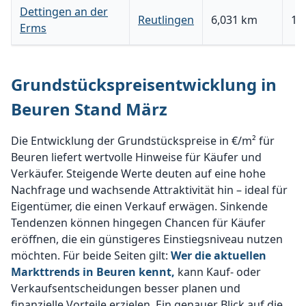
Dettingen an der
Reutlingen
6,031 km
11
Erms
Grundstückspreisentwicklung in
Beuren Stand März
Die Entwicklung der Grundstückspreise in €/m² für
Beuren liefert wertvolle Hinweise für Käufer und
Verkäufer. Steigende Werte deuten auf eine hohe
Nachfrage und wachsende Attraktivität hin – ideal für
Eigentümer, die einen Verkauf erwägen. Sinkende
Tendenzen können hingegen Chancen für Käufer
eröffnen, die ein günstigeres Einstiegsniveau nutzen
möchten. Für beide Seiten gilt:
Wer die aktuellen
Markttrends in Beuren kennt,
kann Kauf- oder
Verkaufsentscheidungen besser planen und
finanzielle Vorteile erzielen. Ein genauer Blick auf die