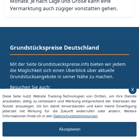
Monate. Je nach Lage und Größe kann eine
Vermarktung auch zügiger vonstatten gehen.
Grundstückspreise Deutschland
Mit der Seite Grundstueckspreise.info bieten wir jedem
die Möglichkeit sich einen Überblick über aktuelle
Grundstücksangebote in seiner Nähe zu machen.
Besuchen Sie auch:
x
Alles über Mietpreise in Deuschland
Diese Seite nutzt Website Tracking-Technologien von Dritten, um ihre Dienste
anzubieten, stetig zu verbessern und Werbung entsprechend der Interessen der
Nutzer anzuzeigen. Ich bin damit einverstanden und kann meine Einwilligung
jederzeit mit Wirkung für die Zukunft widerrufen oder ändern. Weitere
Unsere Informationsbereiche
Informationen finde ich in den
Datenschutzbestimmungen
Akzeptieren
Nach Bundesländern