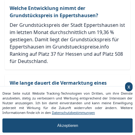
Welche Entwicklung nimmt der
Grundstückspreis in Eppertshausen?
Der Grundstückspreis der Stadt Eppertshausen ist
im letzten Monat durchschnittlich um 19,36 %
gestiegen. Damit liegt der Grundstückspreis für
Eppertshausen im Grundstueckspreise.info
Ranking auf Platz 37 für Hessen und auf Platz 508
für Deutschland.
Wie lange dauert die Vermarktung eines
x
Grundstücks in Eppertshausen?
Diese Seite nutzt Website Tracking-Technologien von Dritten, um ihre Dienste
anzubieten, stetig zu verbessern und Werbung entsprechend der Interessen der
Die Vermarktung in Eppertshausen dauert zum
Nutzer anzuzeigen. Ich bin damit einverstanden und kann meine Einwilligung
aktuellen Zeitpunkt (März 2025) im Durchschnitt
jederzeit mit Wirkung für die Zukunft widerrufen oder ändern. Weitere
Informationen finde ich in den
Datenschutzbestimmungen
3,32 Monate. Je nach Lage und Größe kann eine
Vermarktung auch zügiger vonstatten gehen.
Akzeptieren