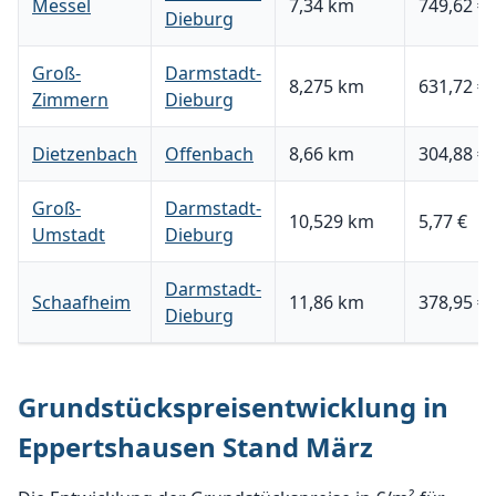
Messel
7,34 km
749,62 €
Dieburg
Groß-
Darmstadt-
8,275 km
631,72 €
Zimmern
Dieburg
Dietzenbach
Offenbach
8,66 km
304,88 €
Groß-
Darmstadt-
10,529 km
5,77 €
Umstadt
Dieburg
Darmstadt-
Schaafheim
11,86 km
378,95 €
Dieburg
Grundstückspreisentwicklung in
Eppertshausen Stand März