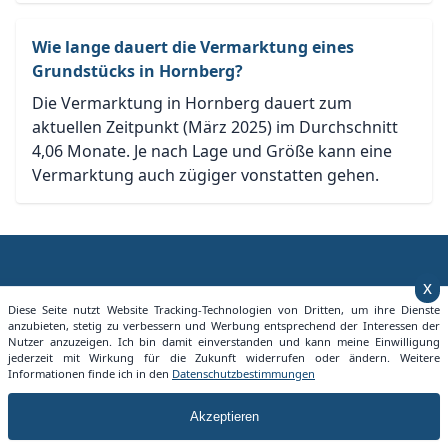
Wie lange dauert die Vermarktung eines
Grundstücks in Hornberg?
Die Vermarktung in Hornberg dauert zum
aktuellen Zeitpunkt (März 2025) im Durchschnitt
4,06 Monate. Je nach Lage und Größe kann eine
Vermarktung auch zügiger vonstatten gehen.
x
Grundstückspreise Deutschland
Diese Seite nutzt Website Tracking-Technologien von Dritten, um ihre Dienste
anzubieten, stetig zu verbessern und Werbung entsprechend der Interessen der
Nutzer anzuzeigen. Ich bin damit einverstanden und kann meine Einwilligung
Mit der Seite Grundstueckspreise.info bieten wir jedem
jederzeit mit Wirkung für die Zukunft widerrufen oder ändern. Weitere
die Möglichkeit sich einen Überblick über aktuelle
Informationen finde ich in den
Datenschutzbestimmungen
Grundstücksangebote in seiner Nähe zu machen.
Akzeptieren
Besuchen Sie auch: