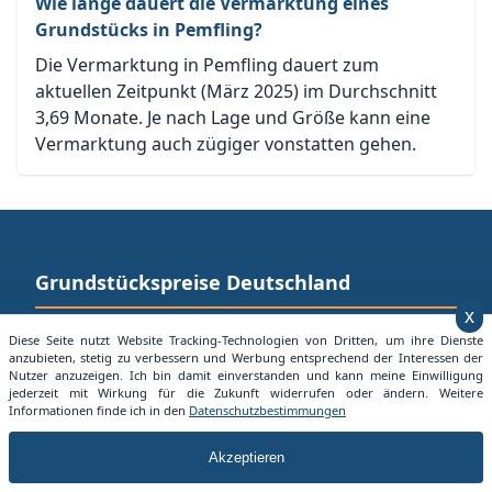
Wie lange dauert die Vermarktung eines
Grundstücks in Pemfling?
Die Vermarktung in Pemfling dauert zum
aktuellen Zeitpunkt (März 2025) im Durchschnitt
3,69 Monate. Je nach Lage und Größe kann eine
Vermarktung auch zügiger vonstatten gehen.
Grundstückspreise Deutschland
x
Mit der Seite Grundstueckspreise.info bieten wir jedem
Diese Seite nutzt Website Tracking-Technologien von Dritten, um ihre Dienste
anzubieten, stetig zu verbessern und Werbung entsprechend der Interessen der
die Möglichkeit sich einen Überblick über aktuelle
Nutzer anzuzeigen. Ich bin damit einverstanden und kann meine Einwilligung
Grundstücksangebote in seiner Nähe zu machen.
jederzeit mit Wirkung für die Zukunft widerrufen oder ändern. Weitere
Informationen finde ich in den
Datenschutzbestimmungen
Besuchen Sie auch:
Alles über Mietpreise in Deuschland
Akzeptieren