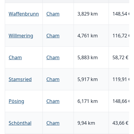
Waffenbrunn
Cham
3,829 km
148,54 €
Willmering
Cham
4,761 km
116,72 €
Cham
Cham
5,883 km
58,72 €
Stamsried
Cham
5,917 km
119,91 €
Pösing
Cham
6,171 km
148,66 €
Schönthal
Cham
9,94 km
43,66 €