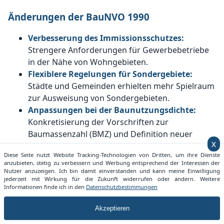
Änderungen der BauNVO 1990
Verbesserung des Immissionsschutzes:
Strengere Anforderungen für Gewerbebetriebe
in der Nähe von Wohngebieten.
Flexiblere Regelungen für Sondergebiete:
Städte und Gemeinden erhielten mehr Spielraum
zur Ausweisung von Sondergebieten.
Anpassungen bei der Baunutzungsdichte:
Konkretisierung der Vorschriften zur
Baumassenzahl (BMZ) und Definition neuer
x
Grenzwerte.
Diese Seite nutzt Website Tracking-Technologien von Dritten, um ihre Dienste
Förderung von gemischten Nutzungen:
anzubieten, stetig zu verbessern und Werbung entsprechend der Interessen der
Weitere Erleichterungen für die Kombination von
Nutzer anzuzeigen. Ich bin damit einverstanden und kann meine Einwilligung
jederzeit mit Wirkung für die Zukunft widerrufen oder ändern. Weitere
Wohnen und Gewerbe in bestimmten
Informationen finde ich in den
Datenschutzbestimmungen
Baugebieten.
Neuregelung für Stellplätze und Garagen:
Akzeptieren
Anpassungen, um eine bedarfsgerechte