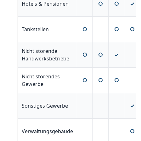
Hotels & Pensionen
ⵔ
ⵔ
✓
Tankstellen
ⵔ
ⵔ
ⵔ
Nicht störende
ⵔ
ⵔ
✓
Handwerksbetriebe
Nicht störendes
ⵔ
ⵔ
ⵔ
Gewerbe
Sonstiges Gewerbe
✓
Verwaltungsgebäude
ⵔ