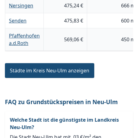
Nersingen
475,24 €
666 m²
Senden
475,83 €
600 m²
Pfaffenhofen
569,06 €
450 m²
a.d.Roth
Städte im Kreis Neu-Ulm anzeigen
FAQ zu Grundstückspreisen in Neu-Ulm
Welche Stadt ist die günstigste im Landkreis
Neu-Ulm?
Die Stadt Neu-Ulm hat mit ,03 €/m² den