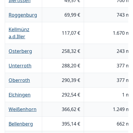
Illertissen
49,57 €
700 m²
Roggenburg
69,99 €
743 m²
Kellmünz
117,07 €
1.670 m²
a.d.Iller
Osterberg
258,32 €
243 m²
Unterroth
288,20 €
377 m²
Oberroth
290,39 €
377 m²
Elchingen
292,54 €
1 m²
Weißenhorn
366,62 €
1.249 m²
Bellenberg
395,14 €
662 m²