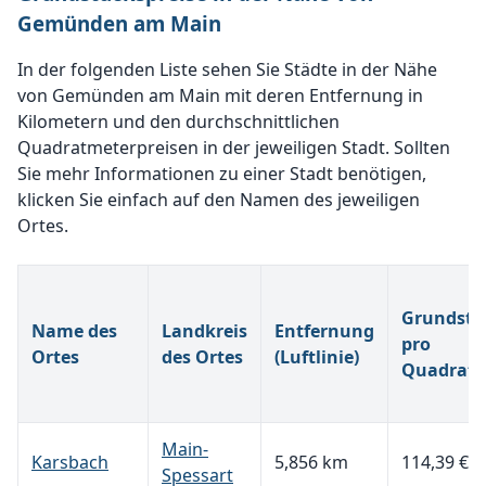
Gemünden am Main
In der folgenden Liste sehen Sie Städte in der Nähe
von Gemünden am Main mit deren Entfernung in
Kilometern und den durchschnittlichen
Quadratmeterpreisen in der jeweiligen Stadt. Sollten
Sie mehr Informationen zu einer Stadt benötigen,
klicken Sie einfach auf den Namen des jeweiligen
Ortes.
Grundstü
Name des
Landkreis
Entfernung
pro
Ortes
des Ortes
(Luftlinie)
Quadratm
Main-
Karsbach
5,856 km
114,39 €
Spessart