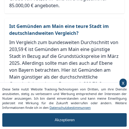
85.000,00 € angeboten.
Ist Gemünden am Main eine teure Stadt im
deutschlandweiten Vergleich?
Im Vergleich zum bundesweiten Durchschnitt von
203,59 € ist Gemünden am Main eine günstige
Stadt in Bezug auf die Grundstückspreise im März
2025. Allerdings sollte man dies auch auf Ebene
von Bayern betrachten. Hier ist Gemünden am
Main günstiger als der durchschnittliche
x
Grundstückspreis von Bayern mit 328,70 €.
Diese Seite nutzt Website Tracking-Technologien von Dritten, um ihre Dienste
anzubieten, stetig zu verbessern und Werbung entsprechend der Interessen der
Nutzer anzuzeigen. Ich bin damit einverstanden und kann meine Einwilligung
jederzeit mit Wirkung für die Zukunft widerrufen oder ändern. Weitere
Welche Entwicklung nimmt der
Informationen finde ich in den
Datenschutzbestimmungen
Grundstückspreis in Gemünden am Main?
Der Grundstückspreis der Stadt Gemünden am
Akzeptieren
Main ist im letzten Monat durchschnittlich um ,00