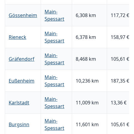
Main-
Gössenheim
6,308 km
117,72 €
Spessart
Main-
Rieneck
6,378 km
158,97 €
Spessart
Main-
Gräfendorf
8,468 km
105,61 €
Spessart
Main-
Eußenheim
10,236 km
187,35 €
Spessart
Main-
Karlstadt
11,009 km
13,36 €
Spessart
Main-
Burgsinn
11,601 km
105,61 €
Spessart