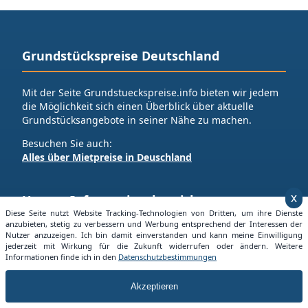
Grundstückspreise Deutschland
Mit der Seite Grundstueckspreise.info bieten wir jedem
die Möglichkeit sich einen Überblick über aktuelle
Grundstücksangebote in seiner Nähe zu machen.
Besuchen Sie auch:
Alles über Mietpreise in Deuschland
x
Unsere Informationsbereiche
Diese Seite nutzt Website Tracking-Technologien von Dritten, um ihre Dienste
anzubieten, stetig zu verbessern und Werbung entsprechend der Interessen der
Nutzer anzuzeigen. Ich bin damit einverstanden und kann meine Einwilligung
Nach Bundesländern
jederzeit mit Wirkung für die Zukunft widerrufen oder ändern. Weitere
Informationen finde ich in den
Datenschutzbestimmungen
Nach Kreisen
Nach Städten
Akzeptieren
Interessante Themen