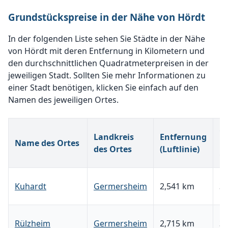
Grundstückspreise in der Nähe von Hördt
In der folgenden Liste sehen Sie Städte in der Nähe
von Hördt mit deren Entfernung in Kilometern und
den durchschnittlichen Quadratmeterpreisen in der
jeweiligen Stadt. Sollten Sie mehr Informationen zu
einer Stadt benötigen, klicken Sie einfach auf den
Namen des jeweiligen Ortes.
G
Landkreis
Entfernung
Name des Ortes
p
des Ortes
(Luftlinie)
Q
Kuhardt
Germersheim
2,541 km
37
Rülzheim
Germersheim
2,715 km
37