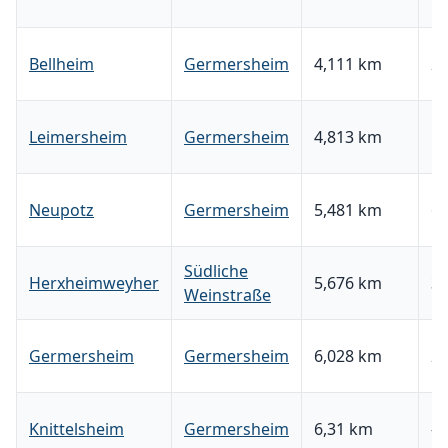
Bellheim
Germersheim
4,111 km
29
Leimersheim
Germersheim
4,813 km
52
Neupotz
Germersheim
5,481 km
64
Südliche
Herxheimweyher
5,676 km
31
Weinstraße
Germersheim
Germersheim
6,028 km
25
Knittelsheim
Germersheim
6,31 km
-