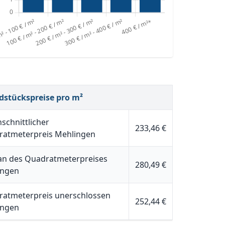
dstückspreise pro m²
schnittlicher
233,46 €
ratmeterpreis Mehlingen
n des Quadratmeterpreises
280,49 €
ingen
atmeterpreis unerschlossen
252,44 €
ingen