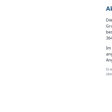
A
Die
Gru
bes
364
Im 
an
An
Es 
üb