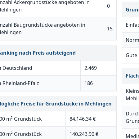
nzahl Ackergrundstücke angeboten in
0
ehlingen
Grun
nzahl Baugrundstücke angeboten in
Einfa
15
ehlingen
Norm
anking nach Preis aufsteigend
Gute
n Deutschland
2.469
Fläc
n Rheinland-Pfalz
186
Klein
Mehl
ögliche Preise für Grundstücke in Mehlingen
Durch
00 m² Grundstück
84.146,34 €
Grund
00 m² Grundstück
140.243,90 €
Media