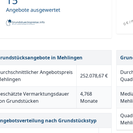
rundstücksangebote in Mehlingen
Grun
urchschnittlicher Angebotspreis
Durch
252.078,67 €
ehlingen
Quad
eschätzte Vermarktungsdauer
4,768
Media
on Grundstücken
Monate
Mehl
Quadr
ngebotsverteilung nach Grundstückstyp
Mehl