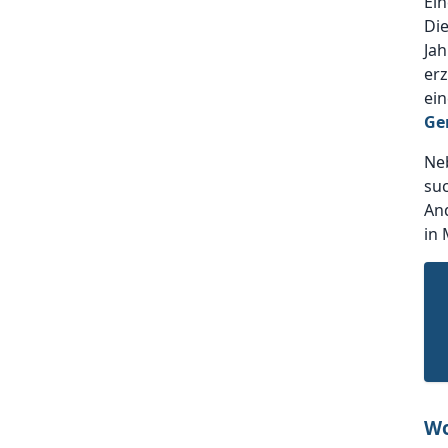
Ein
Die
Ja
erz
ein
Ge
Ne
suc
And
in 
Wo