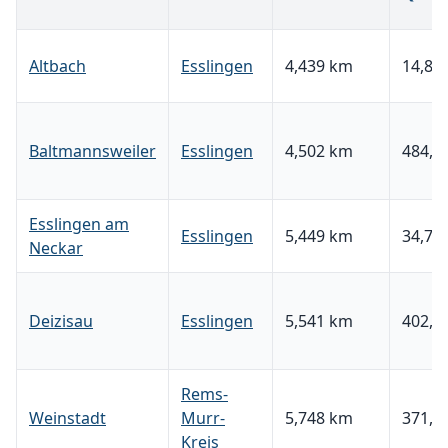
Altbach
Esslingen
4,439 km
14,80 
Baltmannsweiler
Esslingen
4,502 km
484,6
Esslingen am
Esslingen
5,449 km
34,72 
Neckar
Deizisau
Esslingen
5,541 km
402,7
Rems-
Weinstadt
Murr-
5,748 km
371,7
Kreis