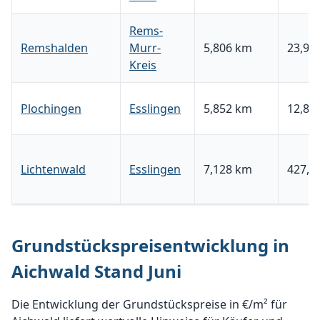
Rems-
Remshalden
Murr-
5,806 km
23,91 
Kreis
Plochingen
Esslingen
5,852 km
12,84 
Lichtenwald
Esslingen
7,128 km
427,8
Grundstückspreisentwicklung in
Aichwald Stand Juni
Die Entwicklung der Grundstückspreise in €/m² für