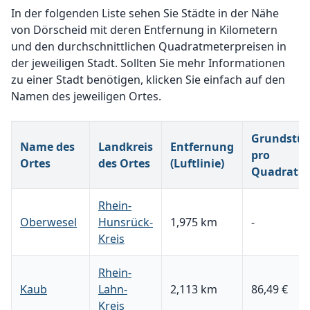
In der folgenden Liste sehen Sie Städte in der Nähe
von Dörscheid mit deren Entfernung in Kilometern
und den durchschnittlichen Quadratmeterpreisen in
der jeweiligen Stadt. Sollten Sie mehr Informationen
zu einer Stadt benötigen, klicken Sie einfach auf den
Namen des jeweiligen Ortes.
Grundstüc
Name des
Landkreis
Entfernung
pro
Ortes
des Ortes
(Luftlinie)
Quadratm
Rhein-
Oberwesel
Hunsrück-
1,975 km
-
Kreis
Rhein-
Kaub
Lahn-
2,113 km
86,49 €
Kreis