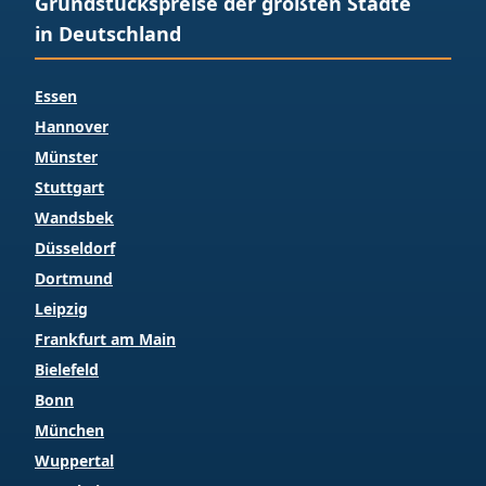
Grundstückspreise der größten Städte
in Deutschland
Essen
Hannover
Münster
Stuttgart
Wandsbek
Düsseldorf
Dortmund
Leipzig
Frankfurt am Main
Bielefeld
Bonn
München
Wuppertal