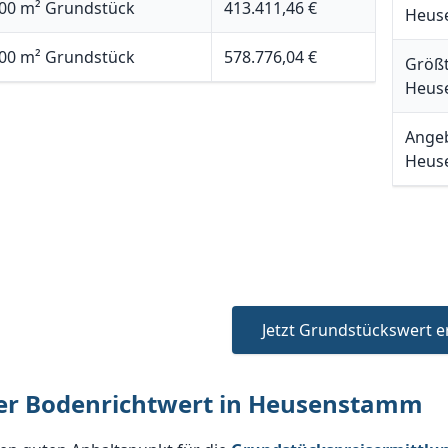
00 m² Grundstück
413.411,46 €
Heus
00 m² Grundstück
578.776,04 €
Größt
Heus
Angeb
Heus
Jetzt Grundstückswert e
er Bodenrichtwert in Heusenstamm