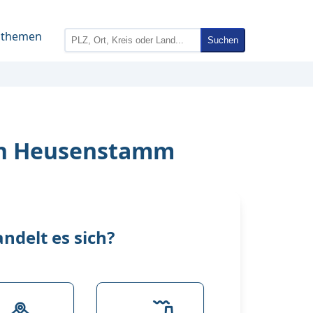
nthemen
Suchen
 in Heusenstamm
delt es sich?