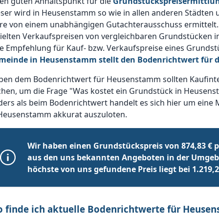
en guten Anhaltspunkt für die
Grundstückspreisermittl
ser wird in Heusenstamm so wie in allen anderen Städten 
hre von einem unabhängigen Gutachterausschuss ermittelt.
ielten Verkaufspreisen von vergleichbaren Grundstücken i
ne Empfehlung für Kauf- bzw. Verkaufspreise eines Grunds
meinde in Heusenstamm stellt den Bodenrichtwert für 
ben dem Bodenrichtwert für Heusenstamm sollten Kaufinte
chen, um die Frage "Was kostet ein Grundstück in Heusens
ers als beim Bodenrichtwert handelt es sich hier um eine 
 Heusenstamm akkurat auszuloten.
Wir haben einen Grundstückspreis von 874,83 € pr
aus den uns bekannten Angeboten in der Umge
höchste von uns gefundene Preis liegt bei 1.219,2
 finde ich aktuelle Bodenrichtwerte für Heuse