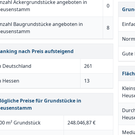
nzahl Ackergrundstücke angeboten in
0
eusenstamm
Grun
nzahl Baugrundstücke angeboten in
Einfa
8
eusenstamm
Norm
anking nach Preis aufsteigend
Gute
n Deutschland
261
Fläc
n Hessen
13
Klein
Heus
ögliche Preise für Grundstücke in
eusenstamm
Durch
Heus
00 m² Grundstück
248.046,87 €
Media