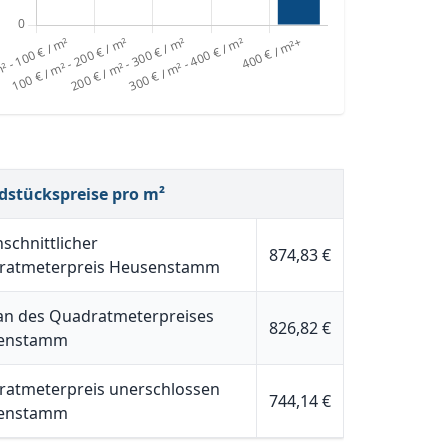
dstückspreise pro m²
schnittlicher
874,83 €
ratmeterpreis Heusenstamm
n des Quadratmeterpreises
826,82 €
enstamm
atmeterpreis unerschlossen
744,14 €
enstamm