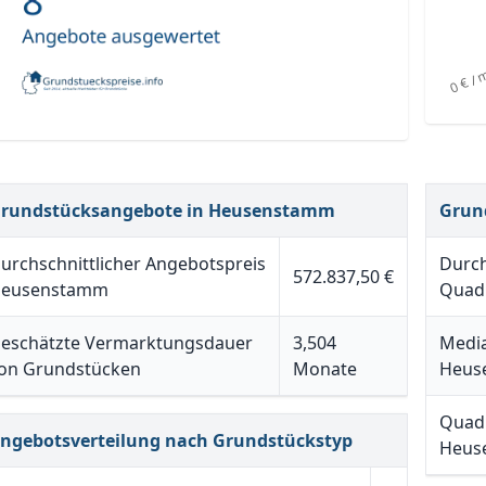
rundstücksangebote in Heusenstamm
Grun
urchschnittlicher Angebotspreis
Durch
572.837,50 €
eusenstamm
Quad
eschätzte Vermarktungsdauer
3,504
Media
on Grundstücken
Monate
Heus
Quadr
ngebotsverteilung nach Grundstückstyp
Heus