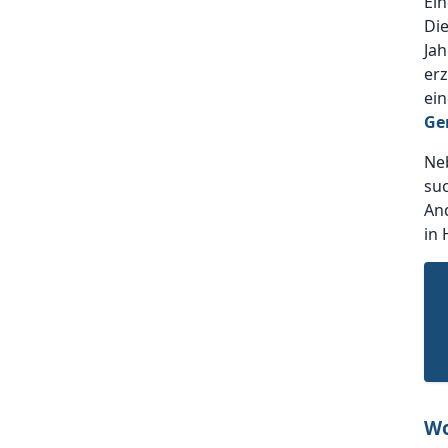
Ein
Die
Ja
erz
ei
Ge
Ne
su
And
in
Wo