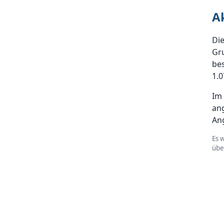
A
Di
Gru
be
1.0
Im
an
An
Es 
üb