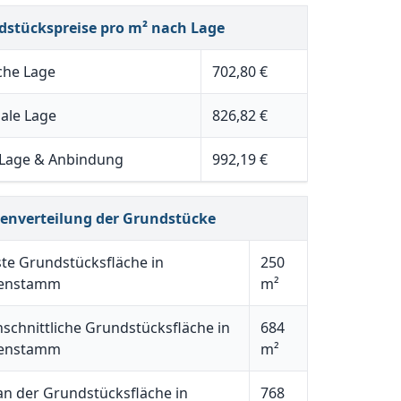
dstückspreise pro m² nach Lage
che Lage
702,80 €
ale Lage
826,82 €
 Lage & Anbindung
992,19 €
henverteilung der Grundstücke
ste Grundstücksfläche in
250
enstamm
m²
schnittliche Grundstücksfläche in
684
enstamm
m²
n der Grundstücksfläche in
768