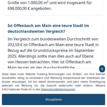
Größe von 1.000,00 m² und wird insgesamt für
698.000,00 € angeboten.
Ist Offenbach am Main eine teure Stadt im
deutschlandweiten Vergleich?
Im Vergleich zum bundesweiten Durchschnitt von
203,59 € ist Offenbach am Main eine teure Stadt in
Bezug auf die Grundstückspreise im September
2025. Allerdings sollte man dies auch auf Ebene
von Hessen betrachten. Hier ist Offenbach am
Main teurer als der durchschnittliche
x
Grundstückspreis von Hessen mit 186,95 €.
Diese Seite nutzt Website Tracking-Technologien von Dritten, um ihre Dienste
anzubieten, stetig zu verbessern und Werbung entsprechend der Interessen der
Nutzer anzuzeigen. Ich bin damit einverstanden und kann meine Einwilligung
jederzeit mit Wirkung für die Zukunft widerrufen oder ändern. Weitere
Informationen finde ich in den
Datenschutzbestimmungen
Welche Entwicklung nimmt der
Grundstückspreis in Offenbach am Main?
Akzeptieren
Der Grundstückspreis der Stadt Offenbach am