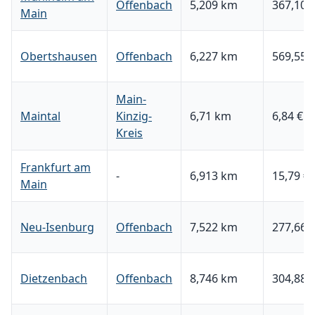
Offenbach
5,209 km
367,10 
Main
Obertshausen
Offenbach
6,227 km
569,55 
Main-
Maintal
Kinzig-
6,71 km
6,84 €
Kreis
Frankfurt am
-
6,913 km
15,79 €
Main
Neu-Isenburg
Offenbach
7,522 km
277,66 
Dietzenbach
Offenbach
8,746 km
304,88 