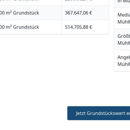
in M
00 m² Grundstück
367.647,06 €
Media
Mühl
00 m² Grundstück
514.705,88 €
Größt
Mühl
Angeb
Mühl
Jetzt Grundstückswert e