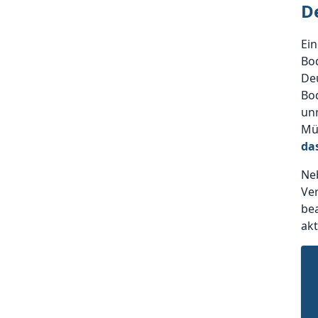
D
Ein
Bo
Deu
Bod
unm
Mü
da
Ne
Ver
bea
ak