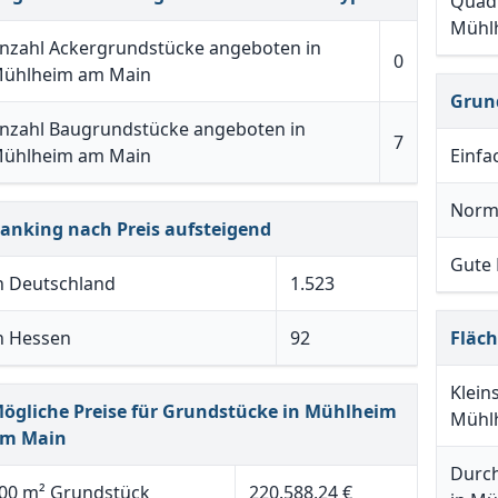
Quadr
Mühl
nzahl Ackergrundstücke angeboten in
0
ühlheim am Main
Grun
nzahl Baugrundstücke angeboten in
7
ühlheim am Main
Einfa
Norm
anking nach Preis aufsteigend
Gute
n Deutschland
1.523
n Hessen
92
Fläc
Klein
ögliche Preise für Grundstücke in Mühlheim
Mühl
m Main
Durch
00 m² Grundstück
220.588,24 €