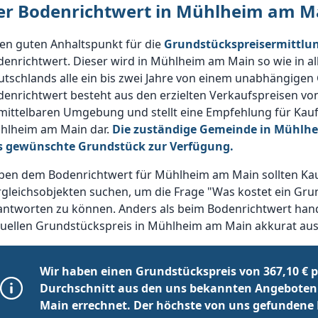
er Bodenrichtwert in Mühlheim am M
en guten Anhaltspunkt für die
Grundstückspreisermittlu
denrichtwert. Dieser wird in Mühlheim am Main so wie in 
tschlands alle ein bis zwei Jahre von einem unabhängigen
enrichtwert besteht aus den erzielten Verkaufspreisen vo
ittelbaren Umgebung und stellt eine Empfehlung für Kauf-
hlheim am Main dar.
Die zuständige Gemeinde in Mühlhe
s gewünschte Grundstück zur Verfügung.
ben dem Bodenrichtwert für Mühlheim am Main sollten Kau
gleichsobjekten suchen, um die Frage "Was kostet ein Gru
ntworten zu können. Anders als beim Bodenrichtwert hande
tuellen Grundstückspreis in Mühlheim am Main akkurat aus
Wir haben einen Grundstückspreis von 367,10 € 
Durchschnitt aus den uns bekannten Angebote
Main errechnet. Der höchste von uns gefundene Pre