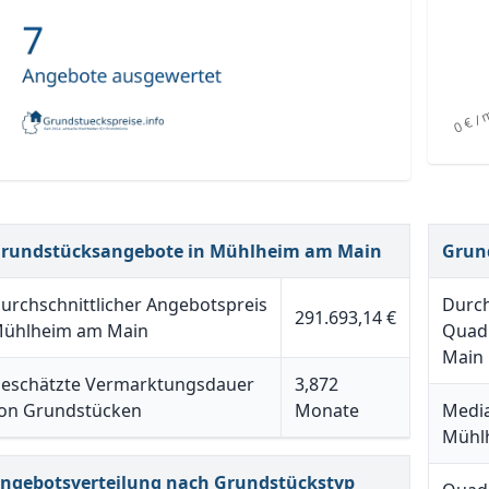
rundstücksangebote in Mühlheim am Main
Grun
urchschnittlicher Angebotspreis
Durch
291.693,14 €
ühlheim am Main
Quad
Main
eschätzte Vermarktungsdauer
3,872
on Grundstücken
Monate
Media
Mühl
ngebotsverteilung nach Grundstückstyp