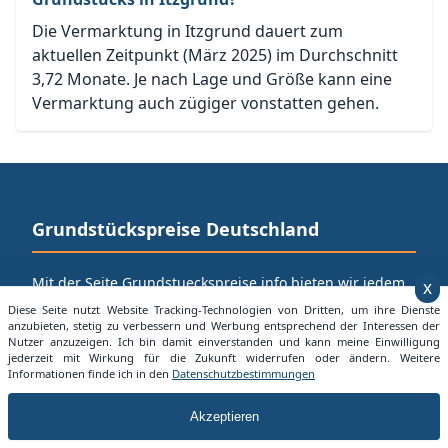
Die Vermarktung in Itzgrund dauert zum
aktuellen Zeitpunkt (März 2025) im Durchschnitt
3,72 Monate. Je nach Lage und Größe kann eine
Vermarktung auch zügiger vonstatten gehen.
Grundstückspreise Deutschland
Mit der Seite Grundstueckspreise.info bieten wir jedem
x
die Möglichkeit sich einen Überblick über aktuelle
Diese Seite nutzt Website Tracking-Technologien von Dritten, um ihre Dienste
Grundstücksangebote in seiner Nähe zu machen.
anzubieten, stetig zu verbessern und Werbung entsprechend der Interessen der
Nutzer anzuzeigen. Ich bin damit einverstanden und kann meine Einwilligung
Besuchen Sie auch:
jederzeit mit Wirkung für die Zukunft widerrufen oder ändern. Weitere
Informationen finde ich in den
Datenschutzbestimmungen
Alles über Mietpreise in Deuschland
Akzeptieren
Unsere Informationsbereiche