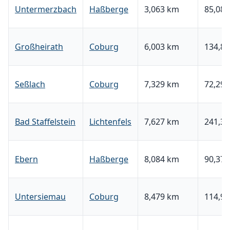
Untermerzbach
Haßberge
3,063 km
85,08 
Großheirath
Coburg
6,003 km
134,86
Seßlach
Coburg
7,329 km
72,29 
Bad Staffelstein
Lichtenfels
7,627 km
241,36
Ebern
Haßberge
8,084 km
90,37 
Untersiemau
Coburg
8,479 km
114,90