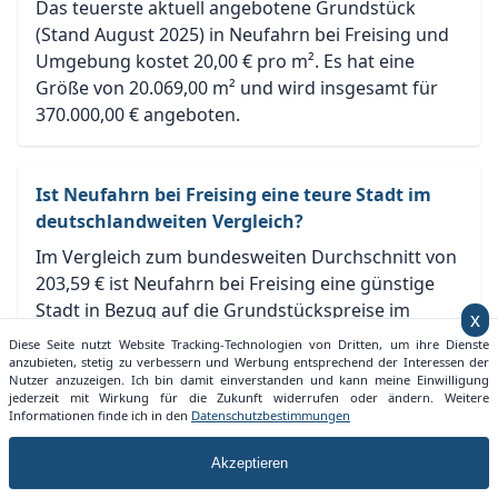
Das teuerste aktuell angebotene Grundstück
(Stand August 2025) in Neufahrn bei Freising und
Umgebung kostet 20,00 € pro m². Es hat eine
Größe von 20.069,00 m² und wird insgesamt für
370.000,00 € angeboten.
Ist Neufahrn bei Freising eine teure Stadt im
deutschlandweiten Vergleich?
Im Vergleich zum bundesweiten Durchschnitt von
203,59 € ist Neufahrn bei Freising eine günstige
Stadt in Bezug auf die Grundstückspreise im
x
August 2025. Allerdings sollte man dies auch auf
Diese Seite nutzt Website Tracking-Technologien von Dritten, um ihre Dienste
Ebene von Bayern betrachten. Hier ist Neufahrn
anzubieten, stetig zu verbessern und Werbung entsprechend der Interessen der
Nutzer anzuzeigen. Ich bin damit einverstanden und kann meine Einwilligung
bei Freising günstiger als der durchschnittliche
jederzeit mit Wirkung für die Zukunft widerrufen oder ändern. Weitere
Grundstückspreis von Bayern mit 328,70 €.
Informationen finde ich in den
Datenschutzbestimmungen
Akzeptieren
Welche Entwicklung nimmt der