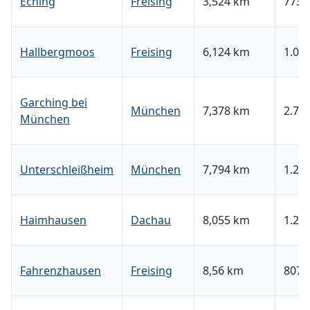
Eching
Freising
3,524 km
773,
Hallbergmoos
Freising
6,124 km
1.052
Garching bei
München
7,378 km
2.741
München
Unterschleißheim
München
7,794 km
1.222
Haimhausen
Dachau
8,055 km
1.217
Fahrenzhausen
Freising
8,56 km
807,