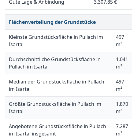
Gute Lage & Anbindung
3.307,85 €
Flächenverteilung der Grundstücke
Kleinste Grundstücksfläche in Pullach im
497
Isartal
m²
Durchschnittliche Grundstücksfläche in
1.041
Pullach im Isartal
m²
Median der Grundstücksfläche in Pullach
497
im Isartal
m²
Größte Grundstücksfläche in Pullach im
1.870
Isartal
m²
Angebotene Grundstücksfläche in Pullach
7.287
im Isartal insgesamt
m²