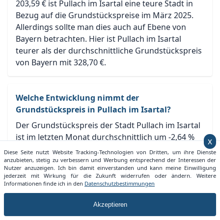
203,59 € ist Pullach im Isartal eine teure Stadt in
Bezug auf die Grundstückspreise im März 2025.
Allerdings sollte man dies auch auf Ebene von
Bayern betrachten. Hier ist Pullach im Isartal
teurer als der durchschnittliche Grundstückspreis
von Bayern mit 328,70 €.
Welche Entwicklung nimmt der
Grundstückspreis in Pullach im Isartal?
Der Grundstückspreis der Stadt Pullach im Isartal
ist im letzten Monat durchschnittlich um -2,64 %
x
gefallen. Damit liegt der Grundstückspreis für
Diese Seite nutzt Website Tracking-Technologien von Dritten, um ihre Dienste
Pullach im Isartal im Grundstueckspreise.info
anzubieten, stetig zu verbessern und Werbung entsprechend der Interessen der
Nutzer anzuzeigen. Ich bin damit einverstanden und kann meine Einwilligung
Ranking auf Platz 4 für Bayern und auf Platz 5 für
jederzeit mit Wirkung für die Zukunft widerrufen oder ändern. Weitere
Deutschland.
Informationen finde ich in den
Datenschutzbestimmungen
Akzeptieren
Wie lange dauert die Vermarktung eines