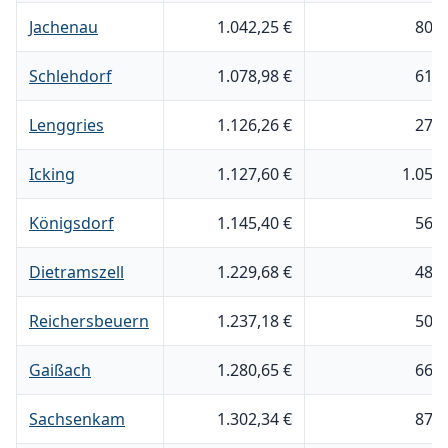
Jachenau
1.042,25 €
800
Schlehdorf
1.078,98 €
619
Lenggries
1.126,26 €
276
Icking
1.127,60 €
1.055
Königsdorf
1.145,40 €
566
Dietramszell
1.229,68 €
485
Reichersbeuern
1.237,18 €
500
Gaißach
1.280,65 €
664
Sachsenkam
1.302,34 €
875