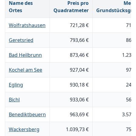
Name des
Preis pro
Medi
Ortes
Quadratmeter
Grundstücksgr
Wolfratshausen
721,28 €
713
Geretsried
793,66 €
865
Bad Heilbrunn
873,46 €
1.231
Kochel am See
927,04 €
975
Egling
930,18 €
246
Bichl
933,06 €
566
Benediktbeuern
963,69 €
3.578
Wackersberg
1.039,73 €
752