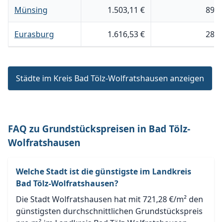
Münsing
1.503,11 €
894
Eurasburg
1.616,53 €
280
Städte im Kreis Bad Tölz-Wolfratshausen anzeigen
FAQ zu Grundstückspreisen in Bad Tölz-
Wolfratshausen
Welche Stadt ist die günstigste im Landkreis
Bad Tölz-Wolfratshausen?
Die Stadt Wolfratshausen hat mit 721,28 €/m² den
günstigsten durchschnittlichen Grundstückspreis